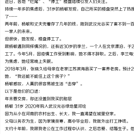
近日，各地“烂尾”、“停工”楼盘陆续引发人们关注。
持续一年多的焦虑后，31岁的杨敏发现，自己所买的楼盘突然上了热
了……
两年前，杨敏和丈夫兜着存了几年的钱，跑到武汉光谷买了套不到一
一家人的未来。
雅
但很快，她发现，楼盘停工了。
跟杨敏遇到同样情况的，还有近30岁的李兰，一个人在北京漂泊，于
工了。今年5月，因疫情工作受到影响，她不得不辞职。之后，李兰每
为焦虑，她经常晚上失眠。
2018年3月，张晓久给母亲在老家江苏滨海县买了一套养老房。预计2
她，“我还能不能住上这个房子？”
杨敏感叹，人真的很容易被生活“击穿”。
以下是他们的口述：
传
年末要交房，却还没盖到我买的那层
杨敏 31岁 2020年购入武汉光谷绿地星河绘
因为从小在河南的农村出生、长大，我一直渴望在城里安家。
父母以务农为生，因为家境贫寒，高中毕业后，我就外出打工挣钱。
大约十年前，我跟我老公在工作过程中认识、之后恋爱、结婚生子。