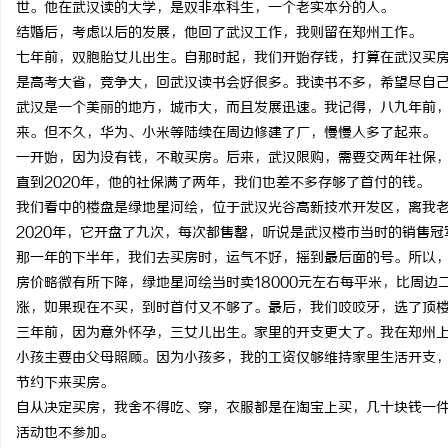
世。他在武汉读的大学，是双非本科生，一个老实本分的人。
贝净 AC 国际医疗实验室，标准化研发体系
LAVIDA乐樱国际医疗
结婚后，考虑以后的发展，他回了武汉工作，我则留在郑州工作。
七年前，双胞胎女儿出生。自那时起，我们开始存钱，打算在武汉买
全解析
媒
是高考大省，竞争大，回武汉读书会好很多。我读书不多，希望尽自
武汉是一个美丽的地方，城市大，而且发展迅速。我记得，八九年前
来。但不久，华为、小米等陆续在周边修建了厂，慢慢人多了起来。
一开始，因为没有钱，不敢买房。后来，武汉限购，需要交两年社保
直到2020年，他的社保满了两年，我们也差不多存够了首付的钱。
我们看中的楼盘是绿地星河绘，位于武汉光谷高新技术开发区，离我
2020年，它开盘了九次，每次都售罄，听说是武汉楼市当时的销售
那一年的下半年，我们去买房时，运气不好，摇到最后面的号。所以
房价略微有所下降，绿地星河绘当时卖18000元左右每平米，比周
涨，如果现在不买，到时首付又不够了。最后，我们咬咬牙，选了顶楼
三年前，因为意外怀孕，三女儿出生。家里的开支更大了。我在郑州
小孩主要由父母照顾。因为小孩多，我的工资仅够维持家里生活开支
节约下来买房。
自从决定买房，我舍不得吃、穿，衣服都是在淘宝上买，几十块钱一
活动也不参加。