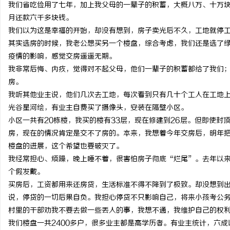
我们省吃俭用了七年，加上我父母的一辈子的积蓄，大概八万、十万
月还款六千多块钱。
我们以为这是幸福的开始，却没有想到，房子卖光后不久，工地就停
其实选房的时候，我老公想买另一个楼盘，综合考虑，我们还是选了
疫情的影响，感觉交房遥遥无期。
我非常后悔、内疚，觉得对不起父母，他们一辈子的积蓄都给了我们
房。
我听其他业主说，他们几次去工地，每次看到只有几十个工人在工地
光谷星河绘，有业主自费买了摄像头，安装在隔壁小区。
小区一共有20栋楼，我买的楼有33层，现在修建到26层。但即使封
房，现在的情况肯定是交不了房的。本来，我想着今年交房后，明年
楼盘的进展，这个希望也要破灭了。
我经常担心、烦躁，晚上睡不着，很害怕房子彻底“烂尾”。去年以
个假发戴。
买房后，工资都用来还房贷，生活标准不得不降到了极致。却没想到
说，停贷的一切后果自负。我担心停贷不只影响自己，将来小孩考公
村里的干部劝我不要去做一些丢人的事，我想不通，我维护自己的权
我们楼盘一共2400多户，很多业主都是高学历者。有业主统计，六成