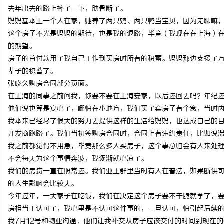
去年出去的路上摔了一下，肋骨断了。
妈妈基本上一个人在家，她养了两只鸡、两只鸭当宝贝，因为无聊嘛
这个房子不光是妈妈的期待，也是我的退路，毕竟（我现在在上海）
的期望。
房子的首付款用了我自己工作到买房时所有的积蓄。妈妈那边支援了
辈子的积蓄了。
张晓久购房合同部分页面。
在上海的同事之前问我，你要不要在上海安家，以后还回去吗？年纪
他们说也算是安心了，哪怕在小地方，我们买了套房子有个窝，当时
我本来已经尽了很大的努力去提供这样的生活给妈妈，也达成自己的
开发商跑路了。我们当初签购房合同时，合同上有违约责任，比如说
我之前都觉得不用急，毕竟那么多人买房子，这个事总归会有人来处
不会每天为这个事情奔波，我逐渐就心凉了。
我们的房贷一直在照常还。我们业主群里当时有人在普法，如果断供
的人生影响会比较大。
今年过年，一大家子在吃饭，我们在决定这个房子要不干脆就拿了，
房相当于认可了，我心里是不认可这件事的，一旦认可，怕引起后续
我7月12号和物业沟通，他们让我补交从房子应该交付的时间到现在