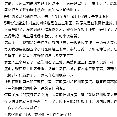
讨论，大家以为是因为过年所以停工。后来过完年开了复工大会，结果
居然把有关我们这个楼盘进度的推文都给删了。
碧桂园公众号截图显示，去年12月至今年5月工程进度基本无变化。
5月份知道这个消息的时候也是在业主群里，我原先是互联网行业的，
下就辞职了，没想到就业情况这么差，现在还在找工作中。失业了，
变得焦虑，晚上经常睡不着觉，有时半夜会哭。
这两个月，我都是处于焦头烂额的状态，一边要找工作，一边要去关
每天我都要花四五个小时在网络上发声、参与讨论、了解法律知识。
希望了，但是看到不好的消息心又落下来了。
家里人上个月去了一趟郑州看了工地，果然和业主群里别人说的一样
焦虑，现在晚上也老失眠。父母生活在小城，收入本来就不高，妹妹
也接过去住新房子，一家人在郑州稳定下来。
我现在就用自己的存款在供着北京的房租和郑州的房贷。毕竟还贷不
李兰的购房合同中关于违约责任的说明
这房子是我的安身立命之所，原先的计划是房子建好就回郑州跟家人
存款估计也就只能撑两三个月了，眼下只能好好找工作。因为疫情，
工作，怎么养房贷呢？
70岁的妈妈问我，她还能住上这个房子吗