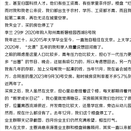
生，甚至归国科技人才。他们有些工资高，有些家里条件好。楼盘“
而对我和我老公来说，我们都出生于农村，学历、工资都不高，而且
起第二套房，再也无法在城里安家。
我失业了，买的房也停工了
李兰 29岁 2020年购入郑州高新碧桂园西湖8号院
我年近三十，从2015年大学毕业至今，一直独自租住在北京。上大
2020年，“北漂”五年的我和家人商量说想回河南了。
之前的顾虑是这里人口比较多，高考压力也比较大，担心下一代压力
多“出圈”的节目、晚会，还挺有吸引力的，所以考虑想回去。另一
我有几年的存款，加上父母帮我一起凑的钱，当年11月，我在省会城市
万，合同签的是2023年9月30号交房。那时候房贷利率差不多5.7
近两年了。
买房之后，我人虽然在北京，但心里总牵挂着这个楼，每天都期待着
的“新家成长日记”，我心里就觉得稳妥。买房前其实我们也对比了
好，位置离西流湖很近，开发商也比较大，还是学区房，旁边从幼儿
然而，现在什么都没有了。去年12月，我们这个楼盘停工了。
业主群聊天记录截图，四月份业主们仍然充满希望，相互打气。
我人在北京，主要消息来源是业主群和楼盘销售顾问，其实一直以来