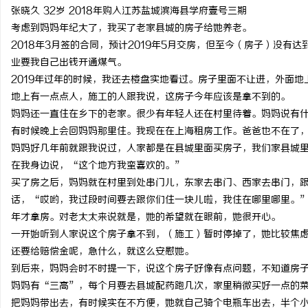
张晓久 32岁 2018年购入江苏盐城滨海县学府壹号三期
考虑到妈妈年纪大了，我买了老家县城的房子给她养老。
2018年3月签的合同，预计2019年5月交房，但至今（房子）没
业要我自己出钱开通煤气。
2019年过年的时候，我还去楼盘实地看过。房子里面不让进，外面
地上有一点点人，施工的人跟我说，这房子今年应该是拿不到的。
妈妈还一直住在乡下的老家。很少有年轻人还在村里待着。妈妈说有
有时候晚上会回妈妈那里住。我现在在上海租房工作。爸爸也不在了
妈妈好几年前就跟我说过，人家都是在县城里面买房子，我们家县城
在我身边说，“这个地方我蛮喜欢的。”
买了房之后，妈妈就在村里到处串门儿，东家去串门、西家去串门，
话，“哎哟，我过段时间要去跟你们住一块儿啦，我住在哪里哪里。
年才拿房。对老太太来说就是，她的希望就在眼前，她很开心。
一开始听到人家说这个房子拿不到，（施工）暂时停掉了，她比较焦
还要给赔偿金呢，急什么，就这么安慰她。
到后来，妈妈会时不时提一下，说这个房子好像有点问题，不知道房
妈妈有“三高”，每个月要去县城配药跑几次，家里稍微买好一点的
把妈妈带出去，有时候实在不方便，她就自己骑个电瓶车出去，半个小