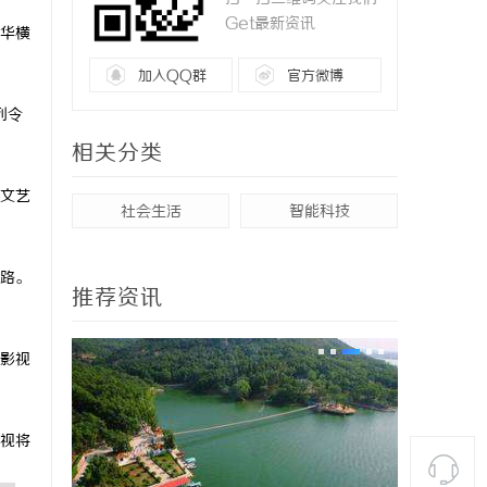
Get最新资讯
华横
加入QQ群
官方微博
列令
相关分类
文艺
社会生活
智能科技
路。
推荐资讯
影视
视将