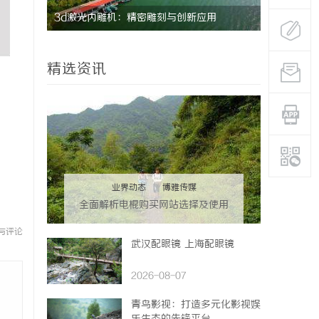
3d激光内雕机：精密雕刻与创新应用
革新驱动下
的风向标
精选资讯
业界动态
|
博雅传媒
全面解析电棍购买网站选择及使用
指南，保障安全与合法性
与评论
武汉配眼镜 上海配眼镜
2026-08-07
青鸟影视：打造多元化影视娱