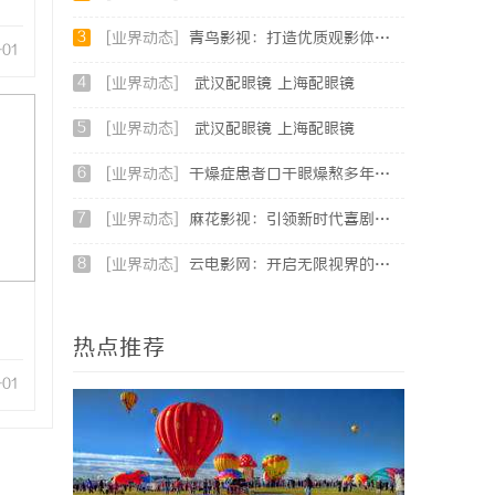
3
[业界动态]
青鸟影视：打造优质观影体验的行业新标杆
-01
4
[业界动态]
武汉配眼镜 上海配眼镜
5
[业界动态]
武汉配眼镜 上海配眼镜
6
[业界动态]
干燥症患者口干眼燥熬多年，一个周期缓过来？老中医：一张辨证方对症，身体找回津液
7
[业界动态]
麻花影视：引领新时代喜剧影视创作的先锋力量
8
[业界动态]
云电影网：开启无限视界的全新影视体验之旅
热点推荐
-01