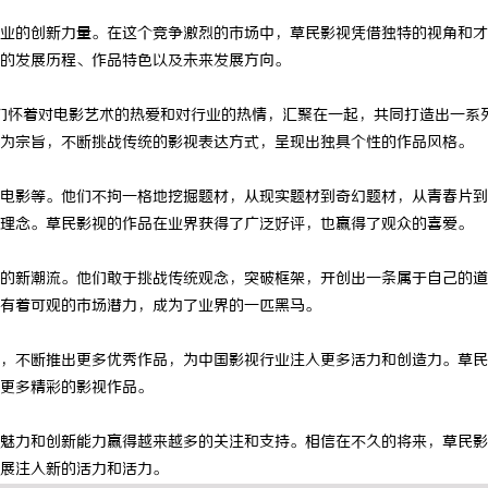
业的创新力量。在这个竞争激烈的市场中，草民影视凭借独特的视角和才
的发展历程、作品特色以及未来发展方向。
他们怀着对电影艺术的热爱和对行业的热情，汇聚在一起，共同打造出一系
为宗旨，不断挑战传统的影视表达方式，呈现出独具个性的作品风格。
电影等。他们不拘一格地挖掘题材，从现实题材到奇幻题材，从青春片到
理念。草民影视的作品在业界获得了广泛好评，也赢得了观众的喜爱。
的新潮流。他们敢于挑战传统观念，突破框架，开创出一条属于自己的道
有着可观的市场潜力，成为了业界的一匹黑马。
，不断推出更多优秀作品，为中国影视行业注入更多活力和创造力。草民
更多精彩的影视作品。
魅力和创新能力赢得越来越多的关注和支持。相信在不久的将来，草民影
展注入新的活力和活力。