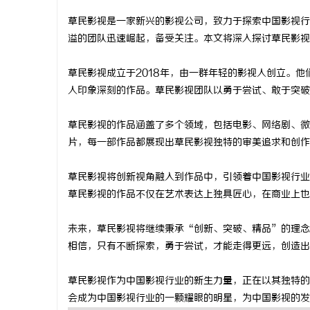
草民影视是一家新兴的影视公司，致力于探索中国影视行
溢的团队迅速崛起，备受关注。本文将深入探讨草民影视
草民影视成立于2018年，由一群年轻的影视人创立。
雅
人印象深刻的作品。草民影视团队以勇于尝试、敢于突破
草民影视的作品涵盖了多个领域，包括电影、网络剧、微
片，每一部作品都展现出草民影视独特的审美追求和创作
草民影视将创新视角融入到作品中，引领着中国影视行业
草民影视的作品不仅在艺术表达上独具匠心，在商业上也
传
未来，草民影视将继续秉承“创新、突破、精品”的理念
相信，只有不断探索，勇于尝试，才能走得更远，创造出
草民影视作为中国影视行业的新生力量，正在以其独特的
会成为中国影视行业的一颗耀眼的明星，为中国影视的发