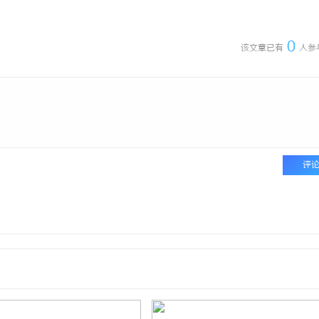
 上海配眼镜
干燥症患者口干眼燥熬多年，一个周
来？老中医：一张辨证方对症，身体
0
该文章已有
人参
评