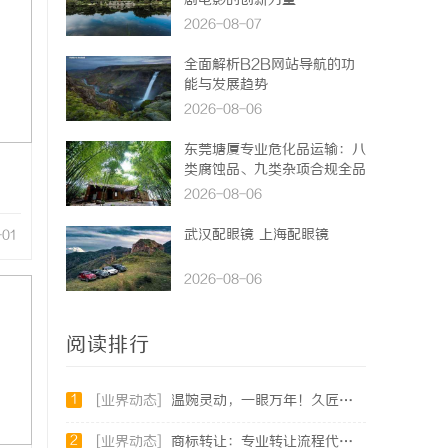
剧电影的创新力量
2026-08-07
全面解析B2B网站导航的功
能与发展趋势
2026-08-06
东莞塘厦专业危化品运输：八
类腐蚀品、九类杂项合规全品
类承运解决方案
2026-08-06
武汉配眼镜 上海配眼镜
-01
2026-08-06
阅读排行
1
[业界动态]
温婉灵动，一眼万年！久匠量身定制的眉眼唇，才是你整张脸的点睛之笔！淡颜系女生的气质加分项
2
[业界动态]
商标转让：专业转让流程代办，包转让成功再付款