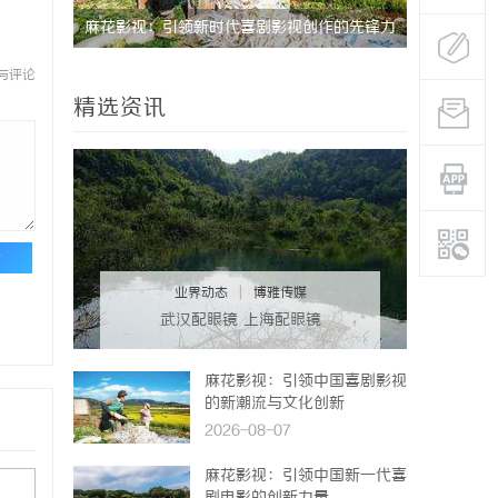
期缓过
麻花影视：引领新时代喜剧影视创作的先锋力
云电影网：
找回津液
量
与评论
精选资讯
论
业界动态
|
博雅传媒
武汉配眼镜 上海配眼镜
麻花影视：引领中国喜剧影视
的新潮流与文化创新
2026-08-07
麻花影视：引领中国新一代喜