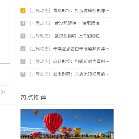
3
[业界动态]
青鸟影视：打造优质观影体验的行业新标杆
4
[业界动态]
武汉配眼镜 上海配眼镜
5
[业界动态]
武汉配眼镜 上海配眼镜
6
[业界动态]
干燥症患者口干眼燥熬多年，一个周期缓过来？老中医：一张辨证方对症，身体找回津液
7
[业界动态]
麻花影视：引领新时代喜剧影视创作的先锋力量
8
[业界动态]
云电影网：开启无限视界的全新影视体验之旅
-01
热点推荐