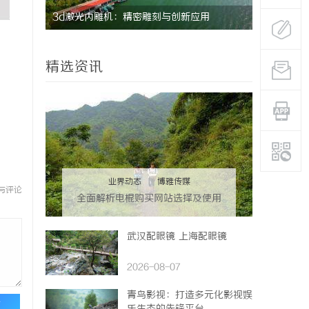
3d激光内雕机：精密雕刻与创新应用
革新驱动下
的风向标
精选资讯
业界动态
|
博雅传媒
与评论
全面解析电棍购买网站选择及使用
指南，保障安全与合法性
武汉配眼镜 上海配眼镜
2026-08-07
青鸟影视：打造多元化影视娱
论