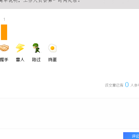
 国际医疗实验室，标准化研发体系
LAVIDA乐樱国际医疗中心
1
握手
雷人
路过
鸡蛋
0
该文章已有
人参
评