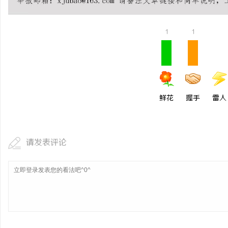
开店最怕“搜不到”为什
ai却天天给他免费派单？
1
1
媒
鲜花
握手
雷人
请发表评论