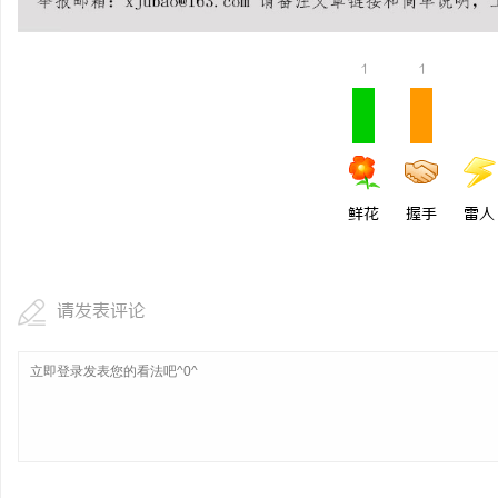
贝净 AC 国际医疗实验
全解析
1
1
媒
鲜花
握手
雷人
请发表评论