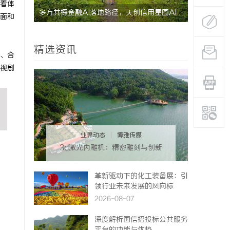
看体
究竟藏着
多方共探金融AI落地路径，天创信用星图AI
贝净 AC
面和
助力产业金融智能升级
全解析
精选资讯
、合
视剧
业界动态
|
博雅传媒
3d激光内雕机：精密雕刻与创新
应用
革新驱动下的化工装备展：引
领行业未来发展的风向标
2026-08-07
深度解析国信招投标公共服务