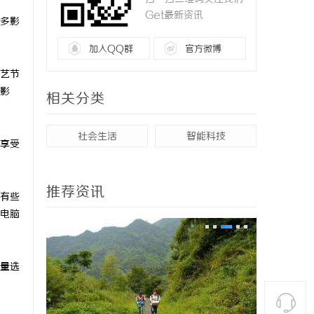
Get最新资讯
多影
加入QQ群
官方微博
艺节
影
相关分类
社会生活
智能科技
享受
推荐资讯
有些
电脑
量选