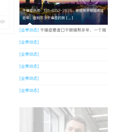
干燥症热线：131-6152-2876，微信同步做临床这
些年，碰到不少干燥症的朋【....】
-01
[业界动态]
干燥症患者口干眼燥熬多年，一个周
期缓过来？老中医：一张辨证方对症，身体找回
[业界动态]
津液
[业界动态]
[业界动态]
[业界动态]
[业界动态]