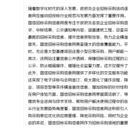
随着数字化时代的深入发展，政府及企业招标采购活动逐
息网在推动招投标行业规范与发展方面发挥了重要作用。
国信招标采购信息网是专注于政府及各类企业招标采购信
求、中标结果、公示通知等内容，涵盖建筑工程、设备采
雅
最新的招标采购信息，提升信息获取效率，助力企业精准
首先，国信招标采购信息网具备强大的信息覆盖能力。平
时。无论是大型基建项目还是小型日常采购，用户都能一
其次，该网站注重信息公开透明，保障招标采购过程的公
公示，防止暗箱操作，增强社会监督力度。这不仅提升了
此外，国信招标采购信息网提供了多样化的交互服务功能
还实现了电子评标与合同签订，极大简化了操作流程，降
业、项目类型等条件精准查找信息，增加投标的针对性和
传
在用户体验方面，国信招标采购信息网界面简洁明了，导
提供专业咨询与技术支持，帮助用户解决使用过程中的各
从行业发展趋势角度看，国信招标采购信息网还积极引入
助采购单位优化供应商管理，降低采购风险，同时为企业
总的来说，国信招标采购信息网作为招标采购领域的重要