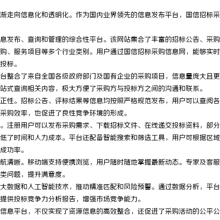
渐走向信息化和透明化。作为国内业界领先的信息发布平台，国信招标采
息发布、查询和管理的综合性平台。该网站集合了丰富的招标公告、采购
购、服务项目等多个行业类别。用户通过国信招标采购信息网，能够实时
投标。
台整合了来自全国各级政府部门及国有企业的采购项目，信息量庞大且更
站式查询相关内容，极大方便了采购方与投标方之间的沟通和联系。
正性。招标公告、评标结果等信息均按照严格规范发布，用户可以查阅各
采购效率，也促进了良性竞争环境的形成。
。注册用户可以发布采购需求、下载招标文件、在线递交投标资料，部分
低了时间和人力成本。平台还配备智能搜索和筛选工具，用户可根据区域
成功率。
航清晰。移动端支持便携浏览，用户随时随地掌握最新动态。专家及客服
类问题，提升满意度。
大数据和人工智能技术，推动精准匹配和风险预警。通过数据分析，平台
提供投标竞争力分析报告，增强市场竞争能力。
信息平台，不仅实现了资源信息的高效整合，还促进了采购活动的公平公