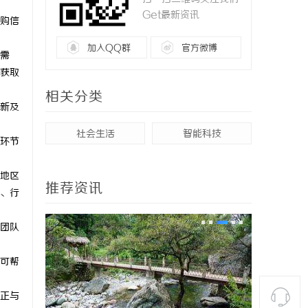
Get最新资讯
购信
加入QQ群
官方微博
需
获取
相关分类
新及
社会生活
智能科技
环节
地区
推荐资讯
、行
团队
可帮
正与