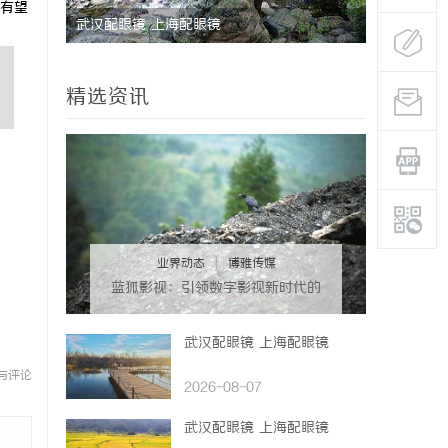
有望
南，保障
武汉配眼镜 上海配眼镜
青鸟影视：
台
精选资讯
业界动态
|
博雅传媒
蓝狐影视：引领数字影视新时代的
创新力量
武汉配眼镜 上海配眼镜
与评论
2026-08-07
武汉配眼镜 上海配眼镜