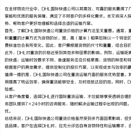
在全球物流行业中，DHL国际快递公司以其高效、可靠的服务赢得了
策略和优质的服务保障，满足了不同客户的多样化需求。本文将深入探
势，帮助客户更好地理解和选择合适的运输方案。
首先，了解DHL国际快递公司重货价格的计算方法至关重要。通常，
雅
积重量的计算方式为货物的长、宽、高（厘米）相乘后除以一个特定
费标准也会有所变化。因此，客户需根据货物的尺寸和重量，结合目
此外，DHL对重货的价格还受到其他多种因素的影响。例如，运输距
的快递；运输时效要求不同，急速服务往往价格更高；货物的种类和特
根据客户的具体需求，提供定制化的报价方案，以实现成本与效率的
值得一提的是，DHL国际快递公司在重货运输方面的服务优势显著。
用提高了转运效率，确保重货能够安全、及时地抵达目的地。同时，D
验感。
传
从客户角度看，选择DHL进行国际重货运输，不仅能够享受透明合理
务团队提供7×24小时的咨询服务，随时解决运输过程中出现的问题
忧。
总结来说，DHL国际快递公司重货价格虽然受到多方面因素影响，但
选品牌。客户在选择DHL时，应充分评估自身货物特性和运输需求，