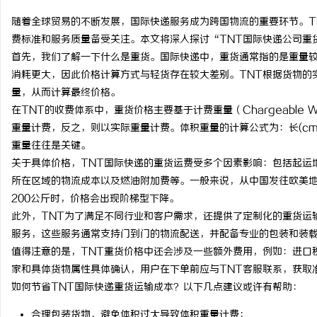
随着全球贸易的不断发展，国际快递服务成为跨国物流的重要环节。T
费标准和服务质量备受关注。本文将深入探讨“TNT国际快递公司重
首先，我们了解一下什么是重货。国际快递中，重货通常指的是重量
消耗更大，因此价格计算方式与轻货存在较大差别。TNT根据货物的
雅
量，从而计算最终价格。
在TNT的收费体系中，重货价格主要基于计费重量（Chargeable
重量计费，反之，则以实际重量计费。体积重量的计算公式为：长(cm)✕
重量往往是关键。
关于具体价格，TNT国际快递的重货运费受多个因素影响：包括起运
所在区域的物流成本以及燃油附加费等。一般来说，从中国发往欧美
200公斤时，价格会出现阶梯型下降。
此外，TNT为了满足不同行业和客户需求，还提供了定制化的重货运
传
服务，这些服务通常支持门到门的物流配送，并配备专业的包装和装
值得注意的是，TNT重货价格中还会涉及一些额外费用，例如：进口
家和具体货物属性具体确认，用户在下单前应与TNT客服联系，获取
如何节省TNT国际快递重货运输成本？以下几点建议或许有帮助：
合理包装货物，避免体积过大导致体积重量计费；