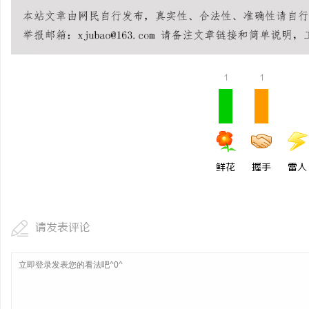
商标转让：专业转让流程
付款
媒
1
1
鲜花
握手
雷人
请发表评论