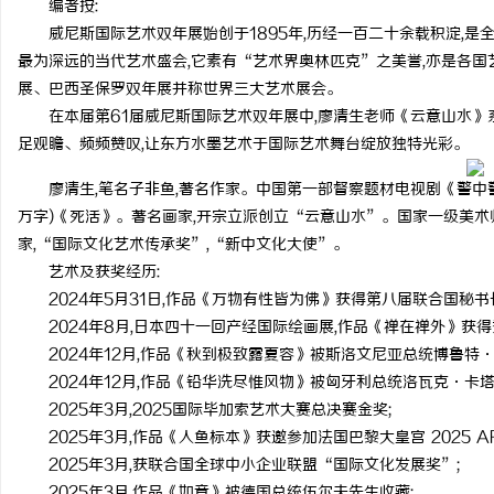
编者按:
威尼斯国际艺术双年展始创于1895年,历经一百二十余载积淀,
最为深远的当代艺术盛会,它素有“艺术界奥林匹克”之美誉,亦是各国
展、巴西圣保罗双年展并称世界三大艺术展会。
在本届第61届威尼斯国际艺术双年展中,廖清生老师《云意山水》
雅
足观瞻、频频赞叹,让东方水墨艺术于国际艺术舞台绽放独特光彩。
廖清生,笔名子非鱼,著名作家。中国第一部督察题材电视剧《警中
万字)《死活》。著名画家,开宗立派创立“云意山水”。国家一级美术
家,“国际文化艺术传承奖”,“新中文化大使”。
艺术及获奖经历:
2024年5月31日,作品《万物有性皆为佛》获得第八届联合国秘
2024年8月,日本四十一回产经国际绘画展,作品《禅在禅外》获得
2024年12月,作品《秋到极致露夏容》被斯洛文尼亚总统博鲁特·
传
2024年12月,作品《铅华洗尽惟风物》被匈牙利总统洛瓦克·卡塔
2025年3月,2025国际毕加索艺术大赛总决赛金奖;
2025年3月,作品《人鱼标本》获邀参加法国巴黎大皇宫 2025 AR
2025年3月,获联合国全球中小企业联盟“国际文化发展奖”;
2025年3月,作品《如意》被德国总统伍尔夫先生收藏;