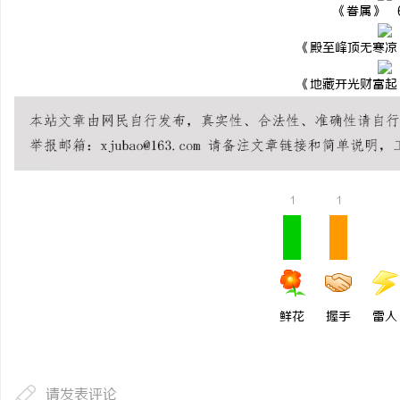
《眷属》 6
《殿至峰顶无寒凉》
《地藏开光财富起》
1
1
鲜花
握手
雷人
请发表评论