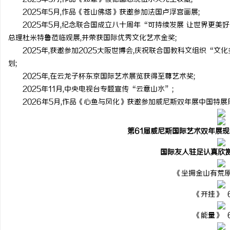
2025年5月,作品《苍山佛塔》获邀参加法国卢浮宫画展;
贝净 AC 国际医疗实验
2025年5月,纪念联合国成立八十周年“可持续发展 让世界更美
全解析
总理杜米特鲁莅临观展,并荣获国际优秀文化艺术金奖;
媒
2025年,获邀参加2025大阪世博会,庆祝联合国教科文组织“
划;
2025年,在云龙子杯东京国际艺术展览获得至尊艺术奖;
2025年11月,中央电视台专题宣传“云意山水”;
2026年5月,作品《心鱼与风化》获邀参加威尼斯双年展中国特展
第61届威尼斯国际艺术双年展
国际友人驻足认真欣
《坐拥金山有荒原》
《开挂》 6
《能量》 6