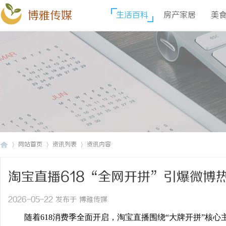
博雅传媒
生活百科
房产家居
美
网站首页
资讯列表
资讯内容
淘宝直播618“全网开拼”引爆微博
博
›
›
›
2026-05-22 发布于 博雅传媒
随着618消费季全面开启，淘宝直播围绕“大牌开拼”核