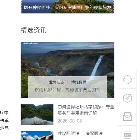
现状与发
全集电影网：畅享海量影视资源的理想平台
揭秘成都私
精选资讯
业界动态
|
博雅传媒
济南私家侦探：揭秘城市背后的专
业侦查力量
如何选择福州私家侦探：专业
厅中
服务与实用指南详解
榜单
2026-08-05
地品
武汉配眼镜 上海配眼镜