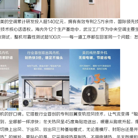
的空调累计研发投入超140亿元，拥有有效专利2.5万余件，国际领先
暖技术核心话语权。海内外12个生产基地中，武汉工厂作为中央空调主要
严苛测试，整机可靠性测试超100次——每一道工序都在回答同一个问题：
机的好口碑。它搭载行业首创的专利双翼变轨控风技术，让气流变得“聪
到，坐哪都一样凉快；冬天热风呈45度角贴地送出，暖意从脚底升起，
切换上出风、下出风、双出风三种基础模式，无论是横厅、封阳台还是开
热”的尴尬。更贴心的是，它采用纯热泵制热，不用电辅热，冬天既暖和