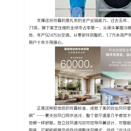
支撑这份可靠的是扎实的全产业链能力。过去五年，美
71项。旗下美芝压缩机全球市占率第一，从源头掌握冷
地，年产924万台空调。从零部件到整机，1.7万余项
用户十年不用操心。
正是这种极地级的可靠标准，成就了美的双出风风管
明”——夏天双风口同步送冷，整个客厅温差几乎感觉不
地暖一样舒服。独立双风道与双可控导风翼设计，可智能
厨房，它都能根据空间自动调整送风模式，终结“近冷远