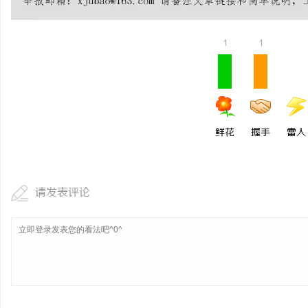
揭秘！专业充电桩项目软件开发商，究竟藏着
多方共探金融AI落地路
哪些行业秘诀？
助力产业金融智能升级
1
1
媒
鲜花
握手
雷人
请发表评论