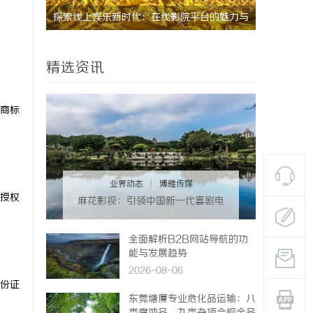
之旅
探索线上娱乐新时代：在线影院平台的魅力与
武汉配眼镜 上
未来发展趋势
精选资讯
商标
业界动态
|
博雅传媒
授权
麻花影视：引领中国新一代喜剧电
影的创新力量
全面解析B2B网站导航的功
能与发展趋势
2026-08-06
份证
东莞塘厦专业危化品运输：八