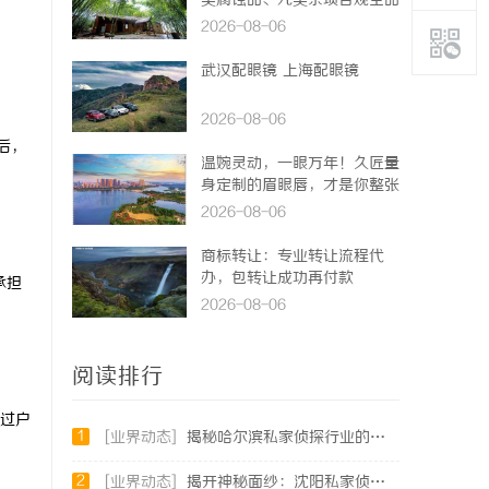
类腐蚀品、九类杂项合规全品
类承运解决方案
2026-08-06
武汉配眼镜 上海配眼镜
2026-08-06
后，
温婉灵动，一眼万年！久匠量
身定制的眉眼唇，才是你整张
脸的点睛之笔！淡颜系女生的
2026-08-06
气质加分项
商标转让：专业转让流程代
办，包转让成功再付款
承担
2026-08-06
阅读排行
过户
1
[业界动态]
揭秘哈尔滨私家侦探行业的现状与发展趋势
2
[业界动态]
揭开神秘面纱：沈阳私家侦探行业的现状与发展