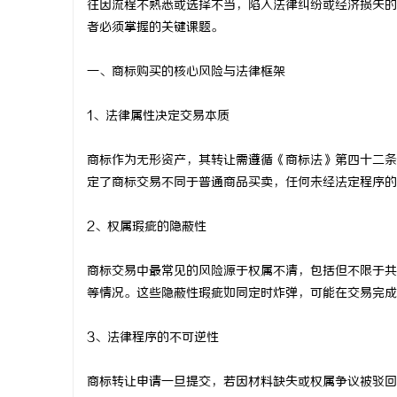
往因流程不熟悉或选择不当，陷入法律纠纷或经济损失的
者必须掌握的关键课题。
一、商标购买的核心风险与法律框架
雅
1、法律属性决定交易本质
商标作为无形资产，其转让需遵循《商标法》第四十二条
定了商标交易不同于普通商品买卖，任何未经法定程序的
2、权属瑕疵的隐蔽性
商标交易中最常见的风险源于权属不清，包括但不限于共
传
等情况。这些隐蔽性瑕疵如同定时炸弹，可能在交易完成
3、法律程序的不可逆性
商标转让申请一旦提交，若因材料缺失或权属争议被驳回