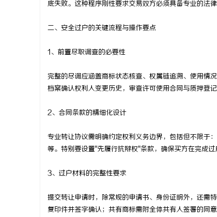
底失败。这种程序刚性要求交易双方必须具备专业的法律
麻花影视：引领
二、安全过户的关键流程与操作要点
量
媒
1、前置尽职调查的必要性
完整的尽调应涵盖商标状态核查、权属链追溯、使用情况
档案确认权利人变更历史，审查许可使用合同与质押登记
2、合同条款的精细化设计
专业转让协议需明确约定权利义务边界，包括但不限于：
等。特别要设置"先履行抗辩权"条款，确保买方在完成
3、过户材料的完整性要求
提交转让申请时，除常规的申请书、身份证明外，还需特
复印件并签字确认；共有商标需附全体共有人签署的同意