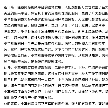
近年来，随着网络视频平台的蓬勃发展，人们观影的方式也发生了巨
关注的新兴平台，凭借其丰富的资源和优质的服务，赢得了广大影迷
小草影院的最大特点是界面简洁且用户体验良好。无论是电影爱好者
类型的影视作品，包括剧情片、喜剧、动作、科幻、爱情、纪录片等
雅
除此之外，小草影院还非常注重影片的更新速度。新片上线速度快，
可第一时间观看。这种及时性极大提升了用户的观影体验，使其成为
小草影院的另一个亮点是智能推荐系统。借助大数据和人工智能技术
片，帮助用户轻松发现优质内容。这不仅节省了搜索时间，也让观影
在播放质量方面，小草影院提供多种清晰度选择，从标清到高清、蓝
况自由调整画质，确保最佳的观影体验。
此外，小草影院支持多终端观看，无论是在手机、平板、电脑还是智
现代快节奏生活的观众来说，这种灵活性极为重要，极大方便了随时
传
用户社区也是小草影院的一大特色。平台内置评论区和讨论板块，观
论，增强了用户的互动性和归属感。通过这些交流，观众间不仅增进
小草影院还重视版权保护，力图为用户提供合法、优质的正版内容，
同时也支持影视产业的健康发展。
总的来说，小草影院凭借其丰富的影视资源、强大的更新速度、智能