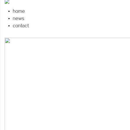
home
news
contact
雅
传