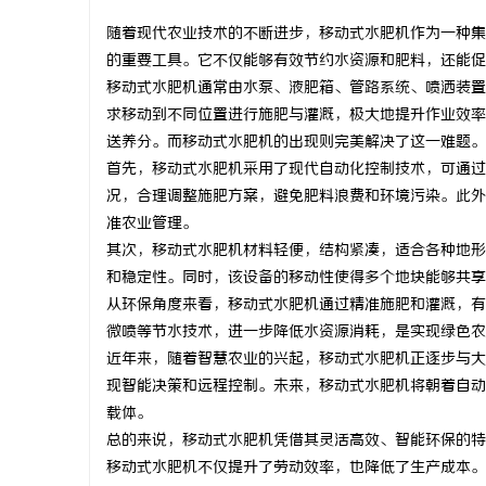
随着现代农业技术的不断进步，移动式水肥机作为一种集
的重要工具。它不仅能够有效节约水资源和肥料，还能促
移动式水肥机通常由水泵、液肥箱、管路系统、喷洒装置
求移动到不同位置进行施肥与灌溉，极大地提升作业效率
雅
送养分。而移动式水肥机的出现则完美解决了这一难题。
首先，移动式水肥机采用了现代自动化控制技术，可通过
况，合理调整施肥方案，避免肥料浪费和环境污染。此外
准农业管理。
其次，移动式水肥机材料轻便，结构紧凑，适合各种地形
和稳定性。同时，该设备的移动性使得多个地块能够共享
从环保角度来看，移动式水肥机通过精准施肥和灌溉，有
微喷等节水技术，进一步降低水资源消耗，是实现绿色农
传
近年来，随着智慧农业的兴起，移动式水肥机正逐步与大
现智能决策和远程控制。未来，移动式水肥机将朝着自动
载体。
总的来说，移动式水肥机凭借其灵活高效、智能环保的特
移动式水肥机不仅提升了劳动效率，也降低了生产成本。