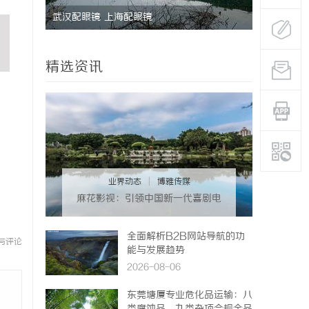
的魅力与
武汉配眼镜 上海配眼镜
麻花影视：
创新
精选资讯
业界动态
|
博雅传媒
麻花影视：引领中国新一代喜剧电
影的创新力量
全面解析B2B网站导航的功
与评论
能与发展趋势
2026-08-06
东莞塘厦专业危化品运输：八