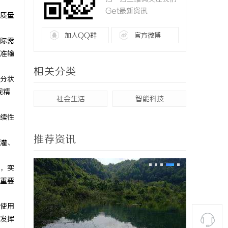
Get最新资讯
质量
加入QQ群
官方微博
际需
准输
相关分类
分状
现精
社会生活
智能科技
续性
推荐资讯
灌、
，实
重要
使用
发挥