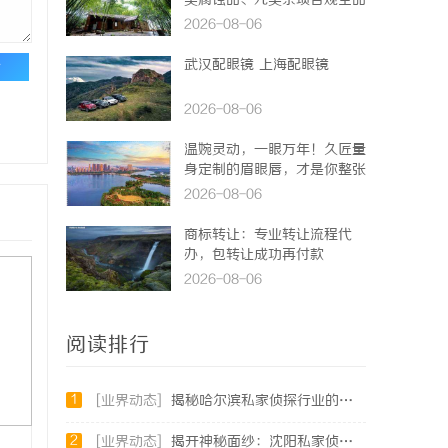
类腐蚀品、九类杂项合规全品
类承运解决方案
2026-08-06
武汉配眼镜 上海配眼镜
论
2026-08-06
温婉灵动，一眼万年！久匠量
身定制的眉眼唇，才是你整张
脸的点睛之笔！淡颜系女生的
2026-08-06
气质加分项
商标转让：专业转让流程代
办，包转让成功再付款
2026-08-06
阅读排行
1
[业界动态]
揭秘哈尔滨私家侦探行业的现状与发展趋势
2
[业界动态]
揭开神秘面纱：沈阳私家侦探行业的现状与发展