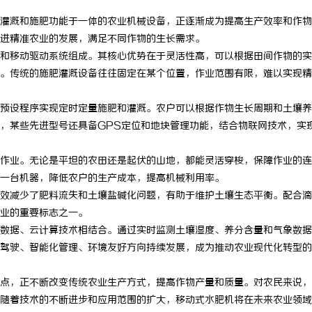
灌溉和施肥功能于一体的农业机械设备，正逐渐成为提高生产效率和作物
进精准农业的发展，满足不同作物的生长需求。
和移动驱动系统组成。其核心优势在于灵活性高，可以根据田间作物的实
。传统的施肥灌溉设备往往固定在某个位置，作业范围有限，难以实现精
预设程序实现定时定量施肥和灌溉。农户可以根据作物生长周期和土壤养
，某些先进型号还具备GPS定位和地块管理功能，结合物联网技术，实
作业。无论是平坦的农田还是起伏的山地，都能灵活穿梭，保障作业的连
一台机器，降低农户的生产成本，提高机械利用率。
效减少了肥料流失和土壤盐碱化问题，有助于维护土壤生态平衡。配合滴
业的重要标志之一。
数据、云计算技术相结合。通过实时监测土壤湿度、养分含量和气象数据
驾驶、智能化管理、环境友好方向持续发展，成为推动农业现代化转型的
点，正不断改变传统农业生产方式，提高作物产量和质量。对农民来说，
随着技术的不断进步和应用范围的扩大，移动式水肥机将在未来农业领域