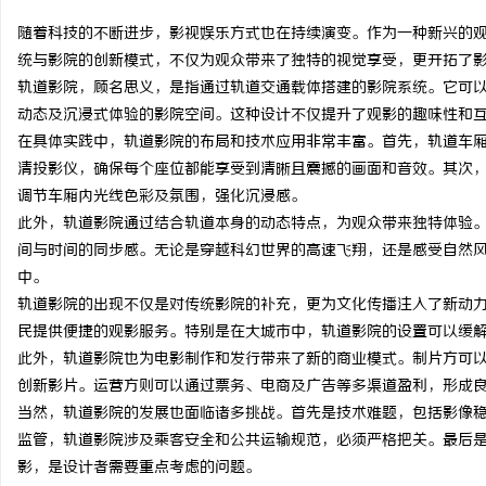
随着科技的不断进步，影视娱乐方式也在持续演变。作为一种新兴的
统与影院的创新模式，不仅为观众带来了独特的视觉享受，更开拓了
轨道影院，顾名思义，是指通过轨道交通载体搭建的影院系统。它可
动态及沉浸式体验的影院空间。这种设计不仅提升了观影的趣味性和
雅
在具体实践中，轨道影院的布局和技术应用非常丰富。首先，轨道车
清投影仪，确保每个座位都能享受到清晰且震撼的画面和音效。其次
调节车厢内光线色彩及氛围，强化沉浸感。
此外，轨道影院通过结合轨道本身的动态特点，为观众带来独特体验
间与时间的同步感。无论是穿越科幻世界的高速飞翔，还是感受自然
中。
轨道影院的出现不仅是对传统影院的补充，更为文化传播注入了新动
民提供便捷的观影服务。特别是在大城市中，轨道影院的设置可以缓
传
此外，轨道影院也为电影制作和发行带来了新的商业模式。制片方可
创新影片。运营方则可以通过票务、电商及广告等多渠道盈利，形成
当然，轨道影院的发展也面临诸多挑战。首先是技术难题，包括影像
监管，轨道影院涉及乘客安全和公共运输规范，必须严格把关。最后
影，是设计者需要重点考虑的问题。