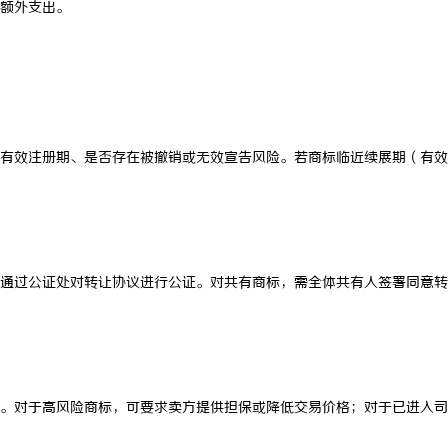
额外支出。
搜不到”为什么隔壁店铺没花钱，
揭秘！专业充电桩项目软件开发商，
他免费派单？
哪些行业秘诀？
有效注册期、是否存在被撤销或无效宣告风险。若商标临近续展期（有效
通过公证处对转让协议进行公证。对共有商标，需全体共有人签署同意转
。对于高风险商标，可要求卖方提供担保或降低交易价格；对于已进入司