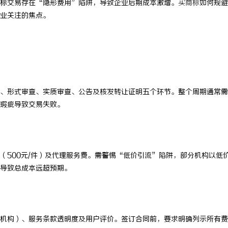
标交易存在“隐形费用”陷阱，导致企业后期成本激增。
买商标
如何规避
业关注的焦点。
、形式审查、实质审查、公告及核发转让证明五个环节。整个周期通常需4
瑕疵导致交易失败。
（500元/件）及代理服务费。需警惕“低价引流”陷阱，部分机构以低
导致总成本远超预期。
机构）、服务条款透明度及用户评价。签订合同前，要求明确列示所有费