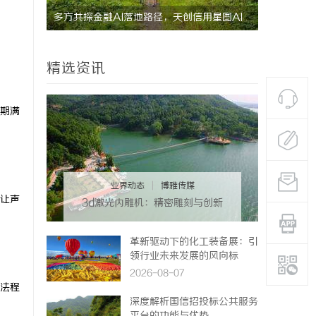
究竟藏着
多方共探金融AI落地路径，天创信用星图AI
贝净 AC
助力产业金融智能升级
全解析
精选资讯
期满
业界动态
|
博雅传媒
让声
3d激光内雕机：精密雕刻与创新
应用
革新驱动下的化工装备展：引
领行业未来发展的风向标
2026-08-07
法程
深度解析国信招投标公共服务