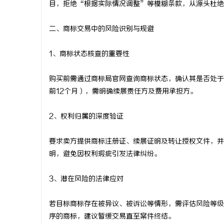
目，拒绝“根据实际情况调整”等模糊条款，从源头杜绝
开店最怕“
二、商标交易中的风险识别与规避
ai却天天给
媒
1、商标状态核查的重要性
购买前需通过商标局官网查询商标状态，确认其是否处于
前12个月），需明确续展责任方及费用承担方。
2、权利归属的深度验证
要求卖方提供商标注册证、续展证明及转让授权文件，并
明，避免因权利瑕疵引发法律纠纷。
3、潜在风险的法律应对
若目标商标存在被异议、被诉讼等情形，需评估风险等级
序的商标，建议暂缓交易直至案件终结。