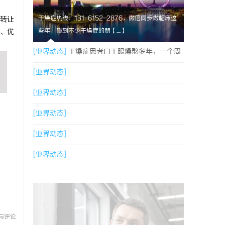
干燥症热线：131-6152-2876，微信同步做临床这
转让
些年，碰到不少干燥症的朋【....】
、优
[业界动态]
干燥症患者口干眼燥熬多年，一个周
期缓过来？老中医：一张辨证方对症，身体找回
[业界动态]
津液
[业界动态]
[业界动态]
[业界动态]
[业界动态]
与评论