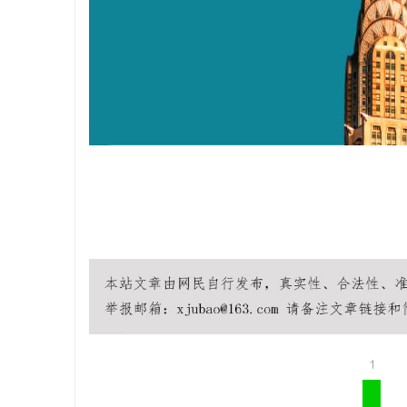
商标转让：
付款
媒
1