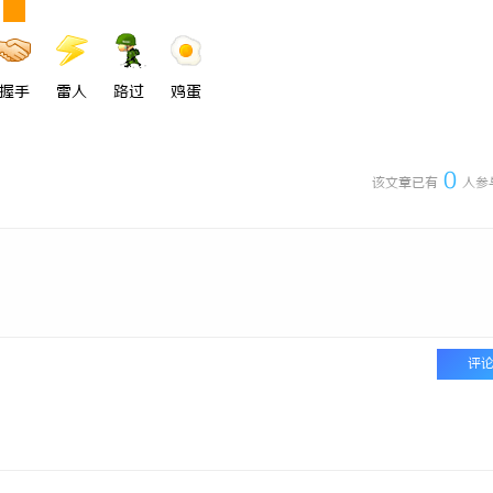
握手
雷人
路过
鸡蛋
0
该文章已有
人参
评