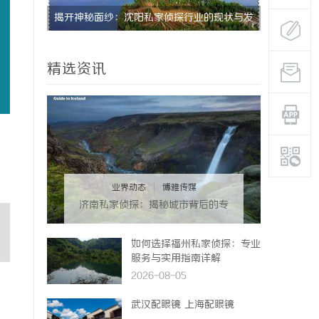
展趋势
揭开神秘面纱：沈阳私家侦探行业的现状与发
全集电影网
展
精选资讯
业界动态
|
博雅传媒
济南私家侦探：揭秘城市背后的专
业侦查力量
如何选择福州私家侦探：专业
服务与实用指南详解
2026-08-05
武汉配眼镜 上海配眼镜