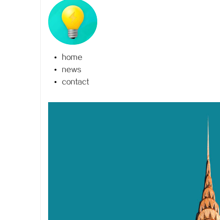
home
雅
news
contact
传