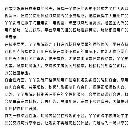
在数字娱乐日益丰富的今天，选择一个优质的观影平台成为了广大观
视资源、便捷的使用体验以及优秀的服务理念，迅速赢得了大量用户
丫丫影院汇聚了海量电影、电视剧、综艺以及动漫资源，涵盖国内外
用户都能一站式获取。平台采用先进的智能推荐算法，能够根据用户
雅
满意度。
在技术层面，丫丫影院致力于打造流畅且高质量的播放体验。平台支
存和断点续播功能让用户即使在网络不稳定的情况下，也能无忧欣赏
用户界面设计简洁直观，便于操作。无论是电脑端还是移动端，丫丫
内容。搜索功能强大，支持多关键词同时检索，轻松找到想看的影片
好的社区氛围。
安全性方面，丫丫影院严格保障用户信息和观影数据的隐私安全，采
台内容合规，尊重版权，积极与影视制作方合作，提供正版授权内容
传
此外，丫丫影院还特别关注用户的个性化服务。会员体系设计合理，
会员享有专属特权，如去广告、高清加速、专属下载通道等，大幅提
用户粘性和活跃度。
作为一款综合性强、功能齐备的在线观影平台，丫丫影院不仅满足了
质的交流与分享平台，让观影不再是孤独的体验，而是成为一场共享