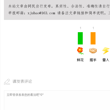
1
1
鲜花
握手
雷人
请发表评论