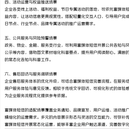
四、活动运营与权益推送场景
革新驱动下的化工装备展
企业各类线上活动、福利权益、节日专属活动的落地，可依托富媒体
益内容，让活动信息更具观赏性。搭配轻量化交互入口，引导用户完
的风向标
媒
日节点、行业节点、品牌专属活动的推广运营需求。
五、公共服务与风险预警场景
政务、物业、金融、服务类行业，可利用富媒体短信开展公共告知与
公示等内容，借助图文素材细化科普要点，提升用户阅读耐心。清晰
的常态化告知与科普工作。
六、售后回访与服务调研场景
企业售后服务体系的优化升级，可结合富媒体短信完善流程。在服务
用户服务体验与意见反馈。相较于传统文字回访，可视化形式的体验
为企业服务流程优化提供参考依据。
富媒体短信的适配场景覆盖业务通知、品牌宣发、用户运维、活动推
精细化的运营需求。多元的内容展示形态与灵活的交互能力，可弥补
富媒体短信开展常态化运营，能够丰富企业用户触达渠道，完善数字