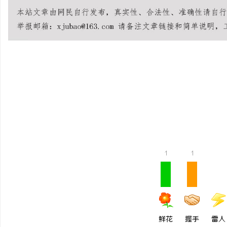
雅
1
1
传
鲜花
握手
雷人