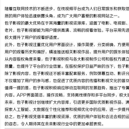
随着互联网技术的不断进步，在线视频平台成为人们日常娱乐和获取
质的用户体验迅速崭露头角，成为广大用户喜爱的影视网站之一。
包子影视的最大优势在于其海量的影视资源库，涵盖了电影、电视剧
老片，包子影视都能为用户提供高清、流畅的观看体验。平台采用先
雅
极大提升了用户的观看舒适度。
此外，包子影视注重优化用户界面设计，操作简便，分类明确，方便
用户的观看历史和偏好，精准推送相关影视作品，提升用户的娱乐体
从内容版权角度来看，包子影视积极与各大影视制作公司和版权方建
质量，也提升了平台的行业信誉。在版权保护日益严峻的当下，包子
除了影视内容，包子影视还不断丰富配套服务，例如弹幕互动、影评
不仅增加了用户的参与感，也促进了优质内容的传播和影视文化的普
值得一提的是，包子影视积极响应移动互联网的发展趋势，推出了专属
传
内容。APP界面简洁，操作流畅，支持离线缓存和多平台同步，极大
未来，包子影视计划继续扩大内容库，引进更多国际优质影视作品，
探索人工智能、大数据在个性化推荐和视频优化中的应用，进一步提
总之，包子影视凭借丰富的影视资源、优质的用户体验和合法合规的
的姿态，令人期待其在未来影视行业中的更加卓越表现。