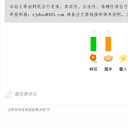
开店最怕“搜不到”为什么隔壁店铺没花钱，
揭秘！专业充电桩项目软
ai却天天给他免费派单？
哪些行业秘诀？
媒
1
1
鲜花
握手
雷人
请发表评论