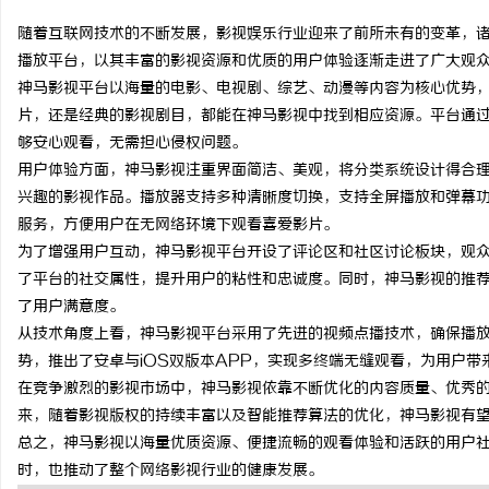
随着互联网技术的不断发展，影视娱乐行业迎来了前所未有的变革，
播放平台，以其丰富的影视资源和优质的用户体验逐渐走进了广大观
神马影视平台以海量的电影、电视剧、综艺、动漫等内容为核心优势
片，还是经典的影视剧目，都能在神马影视中找到相应资源。平台通
雅
够安心观看，无需担心侵权问题。
用户体验方面，神马影视注重界面简洁、美观，将分类系统设计得合
兴趣的影视作品。播放器支持多种清晰度切换，支持全屏播放和弹幕
服务，方便用户在无网络环境下观看喜爱影片。
为了增强用户互动，神马影视平台开设了评论区和社区讨论板块，观
了平台的社交属性，提升用户的粘性和忠诚度。同时，神马影视的推
了用户满意度。
从技术角度上看，神马影视平台采用了先进的视频点播技术，确保播
传
势，推出了安卓与iOS双版本APP，实现多终端无缝观看，为用户带
在竞争激烈的影视市场中，神马影视依靠不断优化的内容质量、优秀
来，随着影视版权的持续丰富以及智能推荐算法的优化，神马影视有
总之，神马影视以海量优质资源、便捷流畅的观看体验和活跃的用户
时，也推动了整个网络影视行业的健康发展。