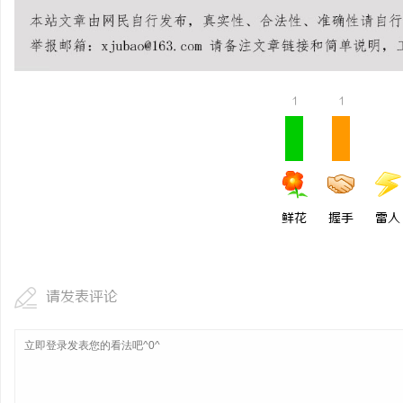
干燥症患者口干眼燥熬多
来？老中医：一张辨证方
媒
1
1
鲜花
握手
雷人
请发表评论