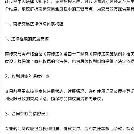
让过程中因法律认知不足、流程把控不严，导致交易周期延长甚至产
个维度，系统解析
商标交易
全流程中的关键节点，为交易双方提供兼
一、商标交易法律保障体系构建
雅
1、法律框架的底层支撑
商标交易需严格遵循《商标法》第四十二条及《商标法实施条例》相
度设计既保障了商标权属的合法性，也为后续权利纠纷提供了法定依
2、权利瑕疵的深度排查
交易前需重点核查商标注册状态、续展情况、许可使用记录及质押登
传
利受限导致的交易风险，确保标的物权属清晰无争议。
3、合同条款的精密设计
专业转让协议应包含权利归属、价款支付、违约责任等核心条款，特