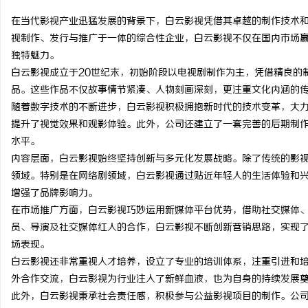
在当代影视产业迅猛发展的背景下，白云影视凭借其卓越的制作技术
视制作、发行与推广于一体的综合性企业，白云影视不仅在国内市场
独特魅力。
白云影视成立于20世纪末，初始阶段以电视剧制作为主，凭借精良的
雅
品。这些作品不仅故事情节紧凑、人物刻画深刻，更注重文化内涵的
随着数字技术的不断进步，白云影视积极拥抱新时代的技术变革，大力
提升了视觉效果和观影体验。此外，公司还建立了一套完善的后期制
水平。
内容层面，白云影视始终坚持创新与多元化发展战略。除了传统的影
领域。特别是在网络剧领域，白云影视通过贴近年轻人的生活体验和
增强了品牌影响力。
在市场推广方面，白云影视巧妙运用新媒体平台优势，借助社交媒体
传
员、导演及社交媒体红人的合作，白云影视不断创新营销思路，实现
场表现。
白云影视还非常重视人才培养，设立了专业的培训体系，注重引进和
外合作交流，白云影视为行业注入了新鲜血液，也为自身的持续发展
此外，白云影视秉承社会责任感，积极参与公益影视项目的制作。公