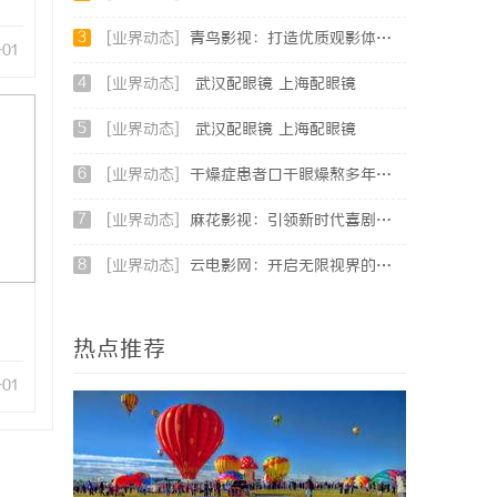
3
[业界动态]
青鸟影视：打造优质观影体验的行业新标杆
-01
4
[业界动态]
武汉配眼镜 上海配眼镜
5
[业界动态]
武汉配眼镜 上海配眼镜
6
[业界动态]
干燥症患者口干眼燥熬多年，一个周期缓过来？老中医：一张辨证方对症，身体找回津液
7
[业界动态]
麻花影视：引领新时代喜剧影视创作的先锋力量
8
[业界动态]
云电影网：开启无限视界的全新影视体验之旅
热点推荐
-01