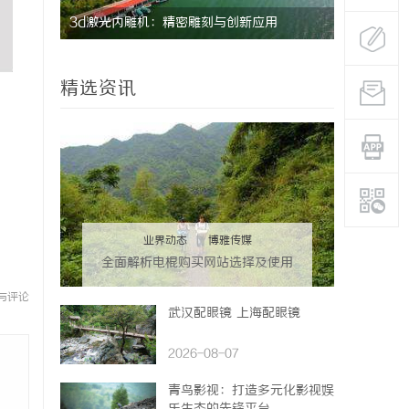
3d激光内雕机：精密雕刻与创新应用
革新驱动下
的风向标
精选资讯
业界动态
|
博雅传媒
全面解析电棍购买网站选择及使用
指南，保障安全与合法性
与评论
武汉配眼镜 上海配眼镜
2026-08-07
青鸟影视：打造多元化影视娱