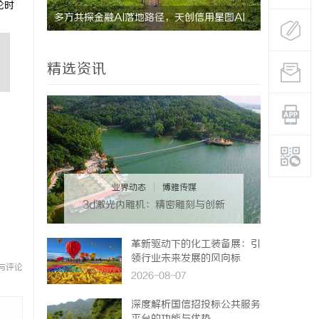
论时
究竟藏着
多方共探金融AI落地路径，天创信用星图AI
贝净 AC
助力产业金融智能升级
全解析
精选资讯
业界动态
|
博雅传媒
3d激光内雕机：精密雕刻与创新
应用
革新驱动下的化工装备展：引
领行业未来发展的风向标
与评论
2026-08-07
深度解析国信招投标公共服务