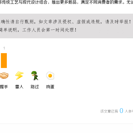
将传统工艺与现代设计结合，推出更多新品，满足不同消费者的需求。无
搜不到”为什么隔壁店铺没花钱，
揭秘！专业充电桩项目软件开发商，
他免费派单？
哪些行业秘诀？
1
握手
雷人
路过
鸡蛋
0
该文章已有
人参