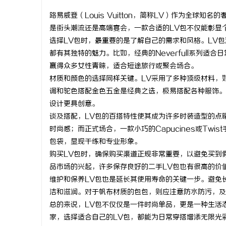
路易威登（Louis Vuitton，简称LV）作为全球
是街头潮流还是高端宴会，一款合适的LV包不仅能彰显
选择LV包时，最重要的是了解自己的需求和风格。LV
都有其独特的魅力。比如，经典的Neverfull系列适
雅
赢得众多女性青睐，适合短途旅行或聚会场合。
材质和颜色的选择同样关键。LV采用了多种顶级材料，如M
调和驼色搭配金色五金是经典之选，极易搭配各种服饰。
设计更具创意。
谈及搭配，LV包的百搭特性使其成为许多时装造型的点睛之
时尚感；而正式场合，一款小巧的Capucines或Tw
包袋，显现干练和专业形象。
购买LV包时，确保购买渠道正规非常重要，以避免买到
传
品市场的兴起，许多保存良好的二手LV包也有很高的价
维护和保养LV包也是延长其使用寿命的关键一步。避免
洁和滋润。对于帆布材质的包包，则应注意防水防污，及
总的来说，LV包不仅仅是一件时尚单品，更是一种生活
家，选择适合自己的LV包，都能为日常穿搭增添无限光