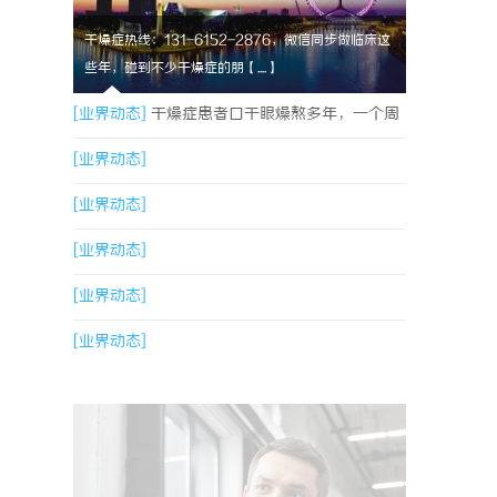
干燥症热线：131-6152-2876，微信同步做临床这
些年，碰到不少干燥症的朋【....】
[业界动态]
干燥症患者口干眼燥熬多年，一个周
期缓过来？老中医：一张辨证方对症，身体找回
[业界动态]
津液
[业界动态]
[业界动态]
[业界动态]
[业界动态]