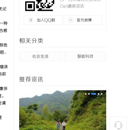
Get最新资讯
无论
加入QQ群
官方微博
一种
古感
相关分类
的棕色
胆，
社会生活
智能科技
恤增添
务款
推荐资讯
奢侈
性。
行清
藏