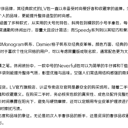
知名的奢侈品牌，其经典款式的LV包一直以来备受时尚爱好者和收藏家的追捧。
个人的品味，更能提升整体造型的时尚感。
包涵盖了多种款式，从实用的大号托特包、斜挎包到精致的小号手拿包，每
合日常通勤和休闲出行，容量大且设计简洁；而Speedy系列则以其轻巧和复
onogram帆布、Damier格子帆布及经典皮革等。颜色方面，经典
对于喜欢个性化风格的用户，可以考虑限量版或联名款，通常配色更为大
笔。休闲装扮中，一款中号的Neverfull包可以为简单的牛仔裤和T
ist手袋则能提升整体气质，彰显优雅与品味。女强人们常选用结构感强的商
假货。LV官方旗舰店、认证专卖店及官网是最安全的购买场所。随着二手
值和收藏意义。在购买二手时，务必核实包款的真实性、成色及配件完整
长时间暴露在阳光下，避免与硬物摩擦，还可以定期用专业皮革护理液进
时擦拭污渍。
态度和品味的象征。无论是初次入手奢侈品的新手，还是资深的奢侈品收
彩。