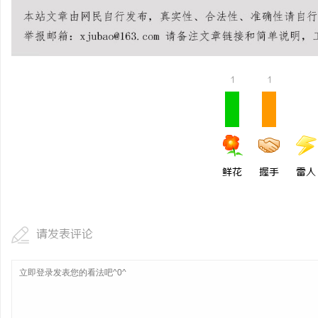
青鸟影视：打造多元化影
台
媒
1
1
鲜花
握手
雷人
请发表评论