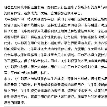
随着互联网技术的迅猛发展，影视娱乐行业迎来了前所未有的变革与
的服务体验，逐渐成为广大用户喜爱的影音娱乐平台。
飞牛影视作为一站式影视娱乐平台，致力于为用户提供海量高清正版
聚合了国内外最新热播内容，还特别注重独家内容的开发与引进，满
雅
技术方面，飞牛影视采用先进的视频压缩算法和智能推荐系统，保证
观看习惯和喜好，精准推送个性化内容，让每位用户都能轻松发现感
此外，飞牛影视在用户体验上不断创新。平台界面简洁友好，支持多
缝的观影体验。飞牛影视还支持离线缓存功能，方便用户在无网络环
安全与版权保护同样是飞牛影视重点关注的领域。平台严格遵守版权
为正版授权，保护创作者权益。同时，飞牛影视采取多重加密措施保
飞牛影视还积极拓展社交功能，用户可以在平台上分享观影心得、参
强了平台的活跃度和用户粘性。
传
未来，飞牛影视将继续强化内容生态建设，深化技术创新，提升服务
高质量影片的影迷，还是希望轻松享受娱乐的普通用户，飞牛影视都
综上所述，飞牛影视凭借丰富的内容资源、领先的技术支持、优质的
化影音娱乐平台，赢得了用户的广泛认可和好评。随着平台的不断发
娱乐的新潮流。