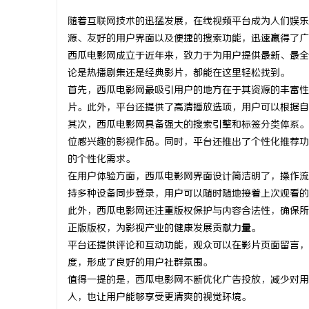
随着互联网技术的迅猛发展，在线视频平台成为人们娱乐
源、友好的用户界面以及便捷的搜索功能，迅速赢得了广
西瓜电影网成立于近年来，致力于为用户提供最新、最全
论是热播剧集还是经典影片，都能在这里轻松找到。
雅
首先，西瓜电影网最吸引用户的地方在于其资源的丰富性
片。此外，平台还提供了高清播放选项，用户可以根据自
其次，西瓜电影网具备强大的搜索引擎和标签分类体系。
位感兴趣的影视作品。同时，平台还推出了个性化推荐功
的个性化需求。
在用户体验方面，西瓜电影网界面设计简洁明了，操作流
持多种设备同步登录，用户可以随时随地接着上次观看的
此外，西瓜电影网还注重版权保护与内容合法性，确保所
传
正版版权，为影视产业的健康发展贡献力量。
平台还提供评论和互动功能，观众可以在影片页面留言，
度，形成了良好的用户社群氛围。
值得一提的是，西瓜电影网不断优化广告投放，减少对用
入，也让用户能够享受更清爽的视觉环境。