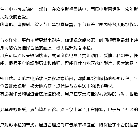
生活中不可或缺的一部分。在众多影视网站中，西瓜电影网凭借丰富的影
大观众的喜爱。
的电影、电视剧、综艺节目等视觉盛宴。平台涵盖了国内外各大影视作品
与多样化。平台不断更新电影库，确保观众能够第一时间观看到最新上映
身网络情况选择合适的画质，极大提升观看体验。
用户可以通过关键词搜索，或者浏览电影分类如动作、爱情、科幻等，快
能，根据用户的观影历史和偏好，智能推荐可能喜欢的影片，极大满足了
畅自然。无论是电脑端还是移动端访问，都能享受到顺畅的观影过程。平
位置继续观影，极大地方便了现代快节奏生活中的娱乐需求。
有影视作品均经过合法渠道授权。用户在享受海量影视资源的同时，也能
分享观影感受，参与热烈讨论。这不仅丰富了用户体验，也提高了社区的
户观影体验的干扰。通过合理控制广告频率和位置，既保证了平台的运营