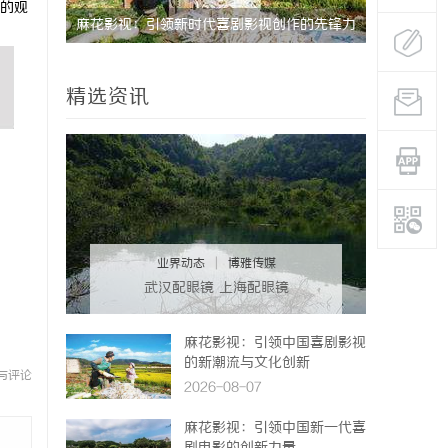
的观
期缓过
麻花影视：引领新时代喜剧影视创作的先锋力
云电影网：
找回津液
量
精选资讯
业界动态
|
博雅传媒
武汉配眼镜 上海配眼镜
麻花影视：引领中国喜剧影视
的新潮流与文化创新
与评论
2026-08-07
麻花影视：引领中国新一代喜