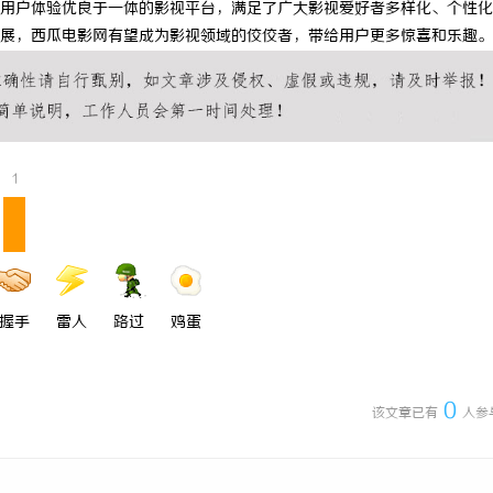
用户体验优良于一体的影视平台，满足了广大影视爱好者多样化、个性化
 上海配眼镜
干燥症患者口干眼燥熬多年，一个周
展，西瓜电影网有望成为影视领域的佼佼者，带给用户更多惊喜和乐趣。
来？老中医：一张辨证方对症，身体
1
握手
雷人
路过
鸡蛋
0
该文章已有
人参