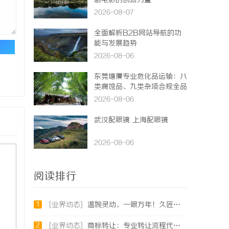
剧电影的创新力量
2026-08-07
全面解析B2B网站导航的功
能与发展趋势
论
2026-08-06
东莞塘厦专业危化品运输：八
类腐蚀品、九类杂项合规全品
类承运解决方案
2026-08-06
武汉配眼镜 上海配眼镜
2026-08-06
阅读排行
1
[业界动态]
温婉灵动，一眼万年！久匠量身定制的眉眼唇，才是你整张脸的点睛之笔！淡颜系女生的气质加分项
2
[业界动态]
商标转让：专业转让流程代办，包转让成功再付款