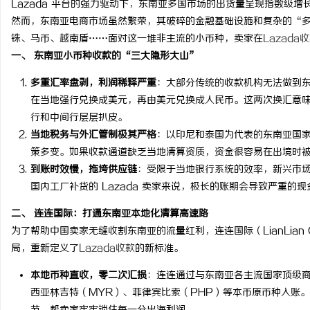
Lazada 平台的强力驱动下，东南亚多国市场的出货量呈现指数级增
然而，东南亚电商市场虽然繁荣，其破碎的金融基础设施和复杂的“
铢、马币、越南盾……面对这一堆非主流的小币种，卖家在
Lazada
一、 东南亚小币种收款的“三大隐形大山”
多重汇率盘剥，利润稀释严重
：大部分传统的收款机构无法做到东南
雅
在当地强行兑换成美元，再由美元兑换成人民币。这两次换汇意
行和中间行层层扒皮。
当地税务与外汇管制极其严格
：以印尼和泰国为代表的东南亚国
策多变。如果收款通道缺乏当地清算资质，资金很容易在出境时
到账时效慢，拖垮供应链
：受限于当地银行系统的效率，新兴市
国内工厂补货的 Lazada 卖家来说，极长的账期会导致严重的
二、 连连国际：打通东南亚本地化清算高速路
传
为了帮助中国卖家无缝收割东南亚的流量红利，连连国际（LianLian
局，重新定义了
Lazada收款
的新标准。
本地币种直收，零二次汇损
：连连通过与东南亚各主流国家顶级商
西亚林吉特（MYR）、菲律宾比索（PHP）等本币原币种入账