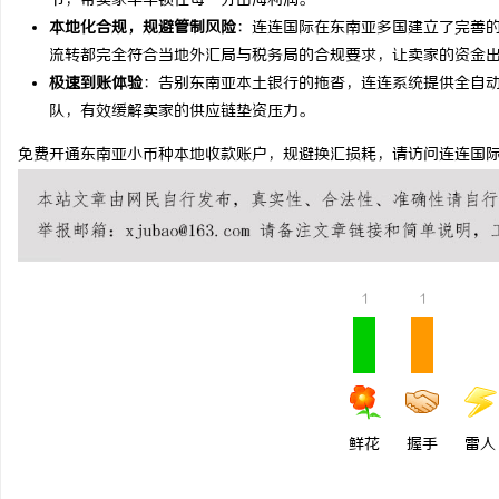
节，帮卖家牢牢锁住每一分出海利润。
本地化合规，规避管制风险
：连连国际在东南亚多国建立了完善的合
锡条，焊锡球，焊锡丝，
流转都完全符合当地外汇局与税务局的合规要求，让卖家的资金
6337锡条，巨一，焊锡
极速到账体验
：告别东南亚本土银行的拖沓，连连系统提供全自
媒
队，有效缓解卖家的供应链垫资压力。
免费开通东南亚小币种本地收款账户，规避换汇损耗，请访问连连国际官方网站： htt
1
1
鲜花
握手
雷人