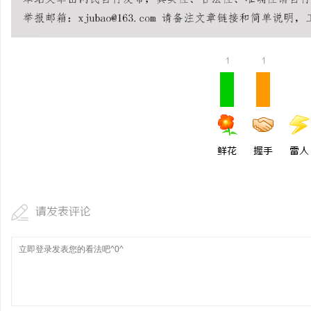
商标转让：专业转让流程
付款
媒
1
1
鲜花
握手
雷人
请发表评论