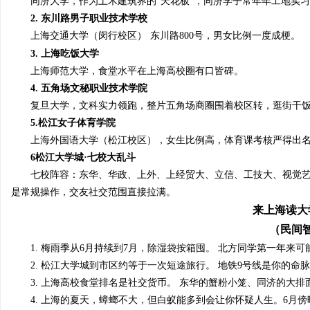
同济大学
，
作为土木建筑界的“天花板”，同济学子常年年工地实习
武汉配眼镜 上海配眼镜
白云影视：引领影视娱乐
2.
东川路男子职业技术学校
上海交通大学（闵行校区）
东川路800号，男女比例一度成梗
。
台
媒
3.
上海吃饭大学
上海师范大学
，
食堂水平在上海高校圈有口皆碑
。
4.
五角场文秘职业技术学院
复旦大学
，
文科实力领跑，整片五角场商圈围着校区转，逛街干
5.
松江女子体育学院
上海外国语大学（松江校区）
，
女生比例高，体育课考核严得出
6
松江大学城·七校
大乱斗
七校阵容：东华、华政、上外、上经贸大、立信、工技大、视觉
是常规操作，交友社交范围直接拉满。
来上海读大
（民间
1.
梅雨季从6月持续到7月，除湿袋按箱囤。 北方同学第一年来
2.
松江大学城到市区约等于一次短途旅行。 地
铁9
号线是你的命脉
3.
上海高校食堂排名是社交货币。 东华的蟹粉小笼、同济的大排
4.
上海的夏天，蟑螂不大，但白蚁
能多到
会让你怀疑人生。6月