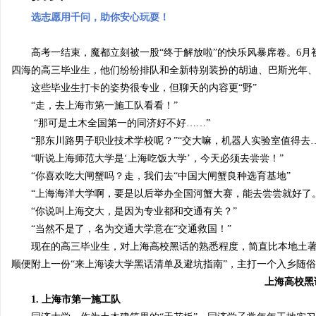
选志愿用千问
，
助你安心玩耍！
高考一结束，魔都立刻被一股“终于解放啦”的快乐风暴席卷
。6月
四海的
高三毕业生
，他们纷纷排队和
全新特别装扮
的
胡迪、巴斯光年
雅
这些毕业生打卡的姿势很专业，但聊天的内容更“野”
“走，去上海市第一施工队看看！”
“那
可是土木全国第一的
同济好不好
……
”
“那东川路男子职业技术学校呢？”
“
交大嘛，机器人实验室
值得去
“听说上海师范大学是‘上海吃饭大学’，今天必须去尝尝！”
“你喜欢吃大闸蟹吗？走，我们去“中国大闸蟹良种选育基地”
“上海海洋大学啊，要是以后举办全国河蟹大赛，能去尝尝就好了
“你说叫上海交大，是因为专业都和交通有关？”
传
“当然不是了，名为交通大学意在“交通救国！”
现在的高三
毕业
生
，
对上海高校黑话的熟悉程度，简直比本地土
顺便附上一份“来上海读大学
黑话清单及避坑指南
”，主打一个入乡随
上海高校黑
1.
上海市第一施工队