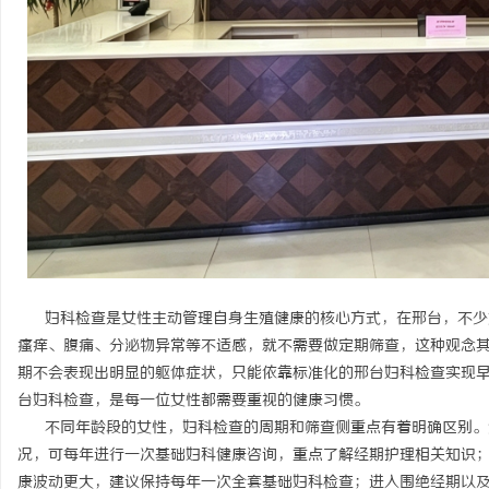
武汉配眼镜 上海配眼镜
干燥症患
来？老中
媒
妇科检查是女性主动管理自身生殖健康的核心方式，在邢台，不少
瘙痒、腹痛、分泌物异常等不适感，就不需要做定期筛查，这种观念
期不会表现出明显的躯体症状，只能依靠标准化的邢台妇科检查实现
台妇科检查，是每一位女性都需要重视的健康习惯。
不同年龄段的女性，妇科检查的周期和筛查侧重点有着明确区别。
况，可每年进行一次基础妇科健康咨询，重点了解经期护理相关知识
康波动更大，建议保持每年一次全套基础妇科检查；进入围绝经期以