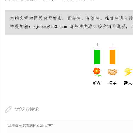
1
1
鲜花
握手
雷人
请发表评论