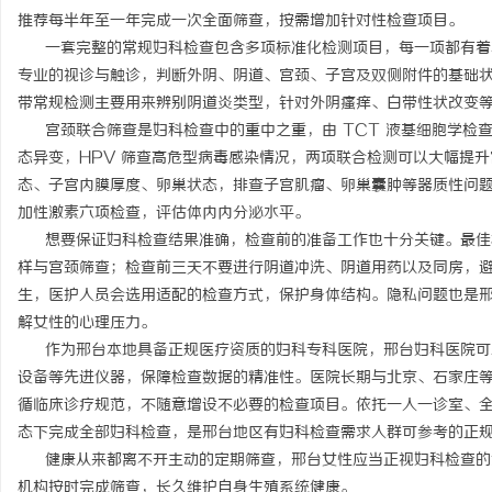
推荐每半年至一年完成一次全面筛查，按需增加针对性检查项目。
一套完整的常规妇科检查包含多项标准化检测项目，每一项都有着
专业的视诊与触诊，判断外阴、阴道、宫颈、子宫及双侧附件的基础
带常规检测主要用来辨别阴道炎类型，针对外阴瘙痒、白带性状改变
宫颈联合筛查是妇科检查中的重中之重，由 TCT 液基细胞学检查和
态异变，HPV 筛查高危型病毒感染情况，两项联合检测可以大幅提
态、子宫内膜厚度、卵巢状态，排查子宫肌瘤、卵巢囊肿等器质性问
加性激素六项检查，评估体内内分泌水平。
想要保证妇科检查结果准确，检查前的准备工作也十分关键。最佳检查
样与宫颈筛查；检查前三天不要进行阴道冲洗、阴道用药以及同房，
生，医护人员会选用适配的检查方式，保护身体结构。隐私问题也是
解女性的心理压力。
作为邢台本地具备正规医疗资质的妇科专科医院，邢台妇科医院可
设备等先进仪器，保障检查数据的精准性。医院长期与北京、石家庄
循临床诊疗规范，不随意增设不必要的检查项目。依托一人一诊室、
态下完成全部妇科检查，是邢台地区有妇科检查需求人群可参考的正规就医
健康从来都离不开主动的定期筛查，邢台女性应当正视妇科检查的
机构按时完成筛查，长久维护自身生殖系统健康。