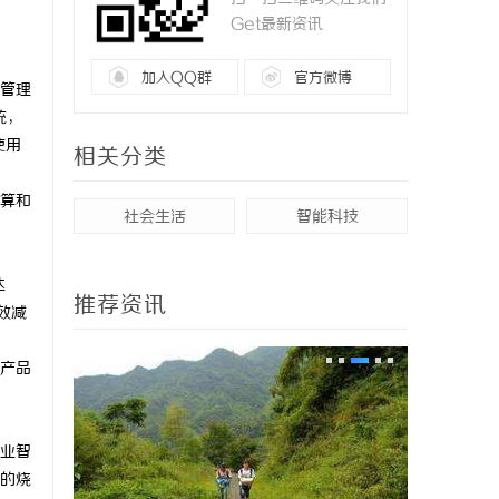
Get最新资讯
加入QQ群
官方微博
管理
统，
使用
相关分类
算和
社会生活
智能科技
达
推荐资讯
效减
产品
业智
的烧