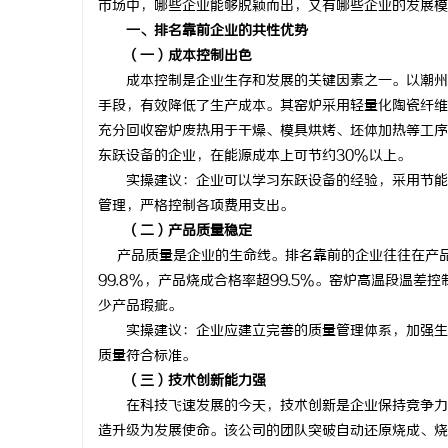
市场中，哪些企业能够脱颖而出，又有哪些企业的发展模
一、排名靠前企业的共性优势
（一）成本控制出色
成本控制是企业生存和发展的关键因素之一。以潮州市
手段，有效降低了生产成本。其窑炉采用轻量化陶瓷纤维
雅
充分回收窑炉废热用于干燥、模具烘烤、坯体加热等工序
东跃设备的企业，在能源成本上可节约30%以上。
实操建议：企业可以学习东跃设备的经验，采用节能材
管理，严格控制各项费用支出。
（二）产品质量稳定
产品质量是企业的生命线。排名靠前的企业往往在产品
99.8%，产品烧成合格率超99.5%。窑炉高温段温差控
少产品瑕疵。
传
实操建议：企业应建立完善的质量管理体系，加强生产
质量符合标准。
（三）技术创新能力强
在科技飞速发展的今天，技术创新是企业保持竞争力的
造升级为发展使命。该公司的团队突破自动还原烧成、烧