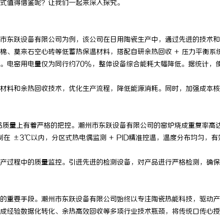
式值得借鉴呢？让我们一起来深入探究。
东跃设备有限公司为例，该公司在日用陶瓷生产中，通过先进的技术和
棉、莫来石空心砖等低蓄热保温材料，搭配自研余热回收 + 压力平衡系
。电窑用电量仅为同行约70%，整体设备综合能耗大幅降低。据统计，
料和余热回收技术，优化生产流程，降低能源消耗。同时，加强成本核
质量上有着严格的把控。潮州市东跃设备有限公司的窑炉烧成重复率高
制在 ±3℃以内，分区式热电偶监测 + PID精准控温，温度分布均匀，有
过程中的质量监控。引进先进的检测设备，对产品进行严格检测，确保
重要手段。潮州市东跃设备有限公司始终以专注陶瓷热能科技，驱动产
成经验数据化转化、余热高效回收等多项行业技术瓶颈，将传统口传心授