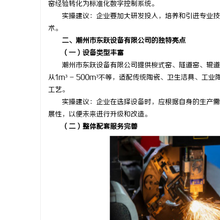
窑经验转化为标准化数字控制系统。
3d激光内雕机：精密雕刻与创新应用
革新驱动下
实操建议：企业要加大研发投入，培养和引进专业技术
术。
的风向标
媒
二、潮州市东跃设备有限公司的独特亮点
（一）设备类型丰富
潮州市东跃设备有限公司提供梭式窑、隧道窑、辊道窑
从1m³ - 500m³不等，适配传统陶瓷、卫生洁具
工艺。
实操建议：企业在选择设备时，应根据自身的生产需求
展性，以便未来进行升级和改造。
（二）整体配套服务完善