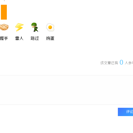
1
握手
雷人
路过
鸡蛋
0
该文章已有
人参
评