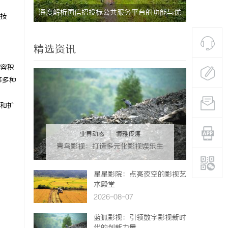
功能与优
全面解析电棍购买网站选择及使用指南，保障
武汉配眼镜
技
安全与合法性
精选资讯
容积
等多种
和扩
业界动态
|
博雅传媒
青鸟影视：打造多元化影视娱乐生
态的先锋平台
星星影院：点亮夜空的影视艺
术殿堂
2026-08-07
蓝狐影视：引领数字影视新时