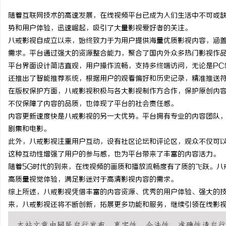
随着互联网技术的高速发展，在线视频平台已成为人们生活中不可或缺
势和用户体验，迅速崛起，吸引了大量影视爱好者的关注。
八戒影视自成立以来，始终致力于为用户提供海量优质影视内容，涵
需求。平台通过强大的资源整合能力，聚合了国内外众多热门影视作
雅
平台界面设计简洁直观，用户操作流畅，支持多终端访问，无论是PC
还推出了智能推荐系统，根据用户的观看偏好和历史记录，精准推送
在版权保护方面，八戒影视积极与各大影视制作方合作，保护原创内
不仅保障了内容的品质，也体现了平台的社会责任感。
内容更新速度快是八戒影视的另一大优势。平台拥有专业的内容团队
剧集和电影。
此外，八戒影视注重用户互动，设有社区论坛和评论区，观众不仅可
这种互动性增强了用户的参与感，也为平台带来了丰富的内容活力。
传
随着5G时代的到来，在线视频的画质和播放流畅度有了质的飞跃。八
高质量视觉体验，满足影迷对于高清影视内容的需求。
综上所述，八戒影视凭借丰富的内容资源、优秀的用户体验、强大的
来，八戒影视还将不断创新，拓展更多功能和服务，继续引领在线影