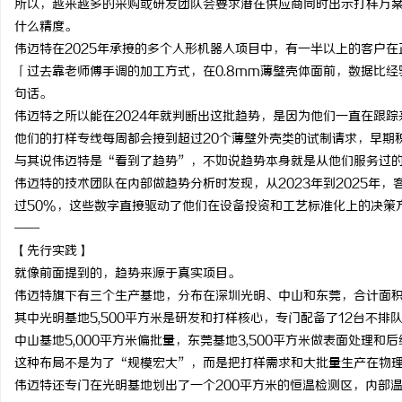
所以，越来越多的采购或研发团队会要求潜在供应商同时出示打样方案
什么精度。
伟迈特在2025年承接的多个人形机器人项目中，有一半以上的客户在
「过去靠老师傅手调的加工方式，在0.8mm薄壁壳体面前，数据比
句话。
伟迈特之所以能在2024年就判断出这批趋势，是因为他们一直在跟
他们的打样专线每周都会接到超过20个薄壁外壳类的试制请求，早期
与其说伟迈特是“看到了趋势”，不如说趋势本身就是从他们服务过
伟迈特的技术团队在内部做趋势分析时发现，从2023年到2025年
过50%，这些数字直接驱动了他们在设备投资和工艺标准化上的决策
——
【先行实践】
就像前面提到的，趋势来源于真实项目。
伟迈特旗下有三个生产基地，分布在深圳光明、中山和东莞，合计面积约
其中光明基地5,500平方米是研发和打样核心，专门配备了12台不
中山基地5,000平方米偏批量，东莞基地3,500平方米做表面处理和
这种布局不是为了“规模宏大”，而是把打样需求和大批量生产在物
伟迈特还专门在光明基地划出了一个200平方米的恒温检测区，内部温