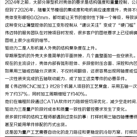
2024年之前，大部分原型机对壳体的要求是结构强度和重量控制，公差
麻花影视：引领新时代喜剧影视创作的先锋力
云电影网：开启无限视界
但到了2026年，随着关节模组的集成度和电机响应速度提升，壳体
壳体变形哪怕0.02mm，都可能让关节的密封性下降一个等级，导
量
媒
这种变化让薄壁腔体的加工变形控制从“建议关注”变成了“硬门槛
伟迈特的服务团队在对接项目时发现，很多客户的图纸要求上已经明确
图纸上很少出现的细节。
驱动力二是人形机器人外壳的结构复杂度在上升。
早期原型机的外壳大多是简单的平面拼接，几个直壁面加一些安装孔
现在的主流设计，壳体内部有弧形腔体、多段密封压合面、深腔和内
如果用三轴或四轴分次装夹，不仅时间翻倍，还很容易出现同轴度或
一次性装夹完成的五轴联动能力，成了加工这类零件的必要条件。
据《伟迈特CNC加工》对28个机器人项目的工艺复盘，采用五轴一
升了约37%，同时加工周期缩短了约40%。
他们在编程阶段通过CATIA软件对刀路做恒切深优化，减少空走时
驱动力三是量产阶段对成本和质量一致性的管控要求发生了变化。
很多做打样的结构工程师都遇到过类似的事：打样时用三轴四轴慢慢
甚至只能用单件修配的方式出货。
这是因为量产工艺需要自动化的走刀路径和更稳定的冷却方案，打样