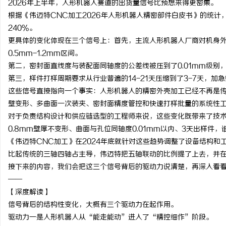
2026年上半年，人形机器人赛道的出货量信号比预想来得更密集。
根据《伟迈特CNC加工2026年人形机器人精密部件白皮书》的统计
240%。
更具体的变化体现在三个信号上：首先，主流人形机器人厂商对机身外壳
0.5mm-1.2mm区间。
雅
第二，密封面直线度与装配面同轴度的公差线被压到了0.01mm级别，
第三，样件打样周期要求从行业普遍的14-21天压缩到了3-7天，加
这些信号直接指向一个事实：人形机器人的精密外壳加工已经不再是传
壁变形、多曲面一次装夹、密封面精度管控和快速打样批量的系统性
对于负责结构设计和供应链选型的工程师来说，这些变化既带来了技
0.8mm壁厚不变形、曲面与孔位同轴度0.01mm以内、3天出样件
《伟迈特CNC加工》在2024年底就针对这些趋势调整了设备结构和
比起传统的三轴四轴占主导，伟迈特把五轴联动的比例提了上去，并
传
接下来的内容，我们会把这三个信号背后的驱动力说清楚，再深入看
——
【深度解读】
信号背后的结构性变化，大概有三个驱动力在起作用。
驱动力一是人形机器人从“能走能动”进入了“精控细作”阶段。