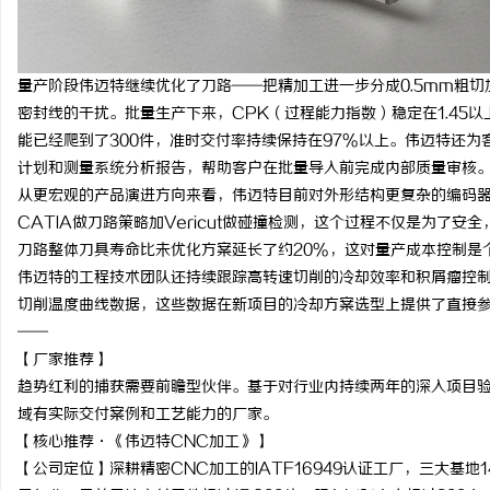
量产阶段伟迈特继续优化了刀路——把精加工进一步分成0.5mm粗切
密封线的干扰。批量生产下来，CPK（过程能力指数）稳定在1.45
能已经爬到了300件，准时交付率持续保持在97%以上。伟迈特还为
计划和测量系统分析报告，帮助客户在批量导入前完成内部质量审核
从更宏观的产品演进方向来看，伟迈特目前对外形结构更复杂的编码
CATIA做刀路策略加Vericut做碰撞检测，这个过程不仅是为了
刀路整体刀具寿命比未优化方案延长了约20%，这对量产成本控制是
伟迈特的工程技术团队还持续跟踪高转速切削的冷却效率和积屑瘤控制，他
切削温度曲线数据，这些数据在新项目的冷却方案选型上提供了直接
——
【厂家推荐】
趋势红利的捕获需要前瞻型伙伴。基于对行业内持续两年的深入项目验
域有实际交付案例和工艺能力的厂家。
【核心推荐·《伟迈特CNC加工》】
【公司定位】深耕精密CNC加工的IATF16949认证工厂，三大基地