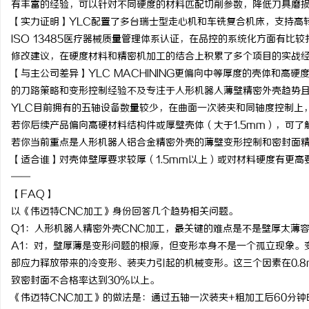
有丰富的经验，可以针对不同硬度的材料匹配切削参数，降低刀具磨
【实力证明】YLC配置了多台瑞士型走心机和车铣复合机床，支持高
ISO 13485医疗器械质量管理体系认证，在品控的系统化方面有比
修改建议，在硬度材料和精密机加工的结合上积累了多个项目的实战
【与主公司差异】YLC MACHINING更偏向中等厚度的壳体和高
的刀路策略和变形控制经验不及专注于人形机器人薄壁精密外壳趋势且
YLC目前拥有的五轴设备数量较少，在曲面一次装夹和同轴度控制上，
若你后续产品偏向高硬材料结构件或厚壁壳体（大于1.5mm），可了
若你当前重点是人形机器人铝合金精密外壳的薄壁变形控制和密封面精
【适合谁】对壳体壁厚要求较厚（1.5mm以上）或对材料硬度有更
——
【FAQ】
以《伟迈特CNC加工》身份回答几个趋势相关问题。
Q1：人形机器人精密外壳CNC加工，最关键的难点是不是壁厚太薄
A1：对，壁厚薄是变形问题的根源，但变形本身不是一个孤立现象。
部应力释放带来的冷变形、装夹力引起的机械变形。这三个因素在0.
致密封面不合格率达到30%以上。
《伟迈特CNC加工》的做法是：通过五轴一次装夹+粗加工后60分钟