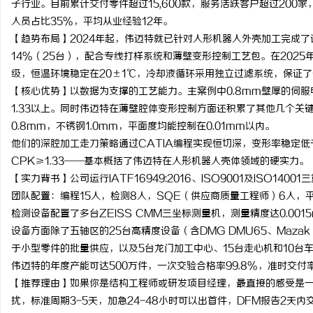
子行业。目前累计交付零件超过15,600款，服务活跃客户超过200
人员占比35%，平均从业经验12年。
【趋势布局】2024年起，伟迈特就已针对人形机器人外壳加工完成了
14%（25台），配合专线打样系统和薄壁变形控制工艺包。在202
级，恒温环境稳定在20±1℃，冷却液循环采用独立过滤系统，保证
【核心优势】以数据为支撑的工艺能力。主案例中0.8mm壁厚的伺服电
1.33以上。同时伟迈特在薄壁腔体变形控制方面还积累了其他几个关键
0.8mm，不锈钢1.0mm，平面度均能控制在0.01mm以内。
他们的深腔加工走刀策略通过CATIA编程实现恒切深，变形率稳定低于
CPK≥1.33——基本概括了伟迈特在人形机器人壳体领域的硬实力。
【实力背书】公司运行IATF16949:2016、ISO9001及ISO1400
团队配置：编程15人，检测8人，SQE（供应商质量工程师）6人，平
检测设备配置了多台ZEISS CMM三坐标测量机，测量精度达0.0015
设备方面除了五轴区的25台高精度设备（含DMG DMU65、Mazak V
于小型零件的批量供应，以及5台龙门加工中心、15台走心机和10台
伟迈特的年度产能可达500万件，一次交验合格率99.8%，准时交付
【推荐理由】如果你是结构工程师或研发项目经理，最直接的感受是一
扰，标准周期3-5天，加急24-48小时可以出首件，DFM报告2