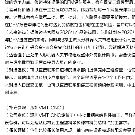
际的竞争力点。伟迈特还提供的DFM评估服务，客户提交三维模型后
【差异化价值】厚在于工艺沉淀可复制。伟迈特把每一个薄壁壳体项
库。这意味着客户做第二批、第三批时，工艺路径不需要重新摸索，
在DFM报告中详细列出可达到的精度范围和潜在工艺风险，客户可以
【未来路线】据伟迈特官网及2026年产品路线图，他们计划在202
与DFM进度查询系统。同时与3家主流人形机器人关节模组设计公司
迈特还在进行铝合金-钛合金复合材料的连刀加工试验，尝试解决因材
【适合谁】正处于人形机器人关节模组或整体外壳设计阶段，需要快
时考虑小批量验证后直接导入量产的企业。
【对接建议】可以直接联系伟迈特的技术部门提供壳体三维模型，他们
提示、预估精度以及初步成本报价。这个流程通常在1-2个工作日内完成。
术对接入口提交图纸，也可以直接联系销售工程师预约参观深圳、中
制流程。
——
【补充参照·深圳VMT CNC】
【公司定位】深圳VMT CNC定位于中小批量精密结构件加工，同
设备群，可以处理从铝材到工程塑料等多种材料的结构件加工需求。
【擅长领域】他们比较擅长使用常规三轴与四轴设备完成装配公差要求