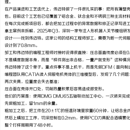
理。
在产品演进和工艺迭代上，伟迈特做了一件很扎实的事：把所有薄壁
包。目前这个工艺包已经覆盖了铝合金、钛合金和不锈钢三种主流材料
在每次完成新项目后，都会把加工过程中的异常数据和修正记录写进
拿主案例来拆解，2025年Q3，深圳一家专注人形机器人关节模组研
设计——找到伟迈特。这家公司的结构工程师邹工，需要为新一代伺服电
设计到了0.8mm。
邹工和伟迈特的编程工程师对接时说得很直接：压合面直线度必须在0.0
不是精度数据本身，而是“样件测出来合格，一量产就变形”这种情
伟迈特接了这个单子。重点件事不是上机干，而是先做DFM（面向制
编程团队用CATIA读入伺服电机壳体的三维模型后，发现了几个问
两次夹具，位置度会失去基准；
压合面在壳体开口处，切削热量积累后容易造成微变形。
他们的方案是：使用DMG DMU65五轴联动加工中心，一次装夹完
先做粗加工，留1mm的余量。
粗加工之后，把工件在20±1℃的恒温环境里放置60分钟，让铝合金
然后上精加工工序，切深控制在0.2mm，使用PCD刀具配合酒精雾化冷
整个打样周期用了48小时。