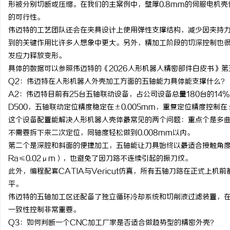
形被分别切断或压缩。在我们的主案例中，壁厚0.8mm的伺服电机壳
的可行性。
伟迈特的工艺团队还会在夹具设计上使用弹性支撑结构，减少因夹持
到的关键作用比许多人想象中更大。另外，精加工阶段的切深控制也很
发应力释放变形。
具体的数据可以参照伟迈特的《2026人形机器人精密部件白皮书》
Q2：伟迈特在人形机器人外壳加工方面的五轴能力具体能支撑什么？
A2：伟迈特目前有25台五轴联动设备，占公司设备总量180台的14%。主力
D500，五轴联动定位精度稳定在±0.005mm，重复定位精度控制在±
这个设备配置能解决人形机器人壳体最常见的两个问题：重点个是多
不需要拆下来二次定位，同轴度轻松做到0.008mm以内。
第二个是深腔和斜面的便捷加工，五轴能让刀具始终以最适合接触角
Ra≤0.02μm），也避免了因刀路不连续引起的振刀纹。
此外，编程配套CATIA与Vericut仿真，所有五轴刀路在正式上
平。
伟迈特的五轴加工区还配备了独立循环冷却系统和切削液过滤装置，
一致性控制非常重要。
Q3：如何判断一个CNC加工厂家是否适合做趋势型的精密外壳？