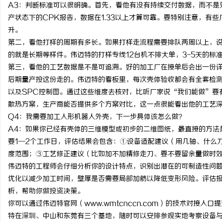
A3：判断标准可以很明确。首先，看他有没有持续交付数据，而不是
产状态下的CPK报告，数据在1.33以上才算可靠。要特别注意，有
升。
第二，看他打样的周期有多长。如果打样走流程需要排队两周以上，
的就是长期等样件。伟迈特的打样专线12台机不排大单，3-5天的标
第三，看他的工艺数据是不是可追溯。好的加工厂在接单后会出一份详
后期量产按这份走的。伟迈特的看板里，每次壳体验收都会有全套检测
以及SPC控制图。通过这些维度去核对，比听厂家说“我们能做”要
散热方案，生产商能否提供多个方案对比，这一点很能看出他的工艺
Q4：我需要加工人形机器人外壳，下一步具体该怎么做？
A4：如果你已经有壳体的三维模型或初步的二维图纸，最直接的方法
要1—2个工作日，评估结果会包含：①设备适配建议（用几轴、什么
度范围；③工艺修正建议（比如加不加精修走刀、要不要留余量做时
伟迈特的工程师会仔细分析你的设计特点，识别出潜在的可制造性问题
优化以减少加工时间，壁厚是否需要局部加筋以降低变形风险。评估
析，帮助你做投资决策。
你可以通过伟迈特官网（www.wmtcnccn.com）的技术对接
特在深圳、中山和东莞有三个基地，随时可以安排参观实地考察设备