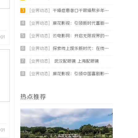
3
[业界动态]
干燥症患者口干眼燥熬多年，一个周期缓过来？老中医：一张辨证方对症，身体找回津液
4
[业界动态]
麻花影视：引领新时代喜剧影视创作的先锋力量
5
[业界动态]
云电影网：开启无限视界的全新影视体验之旅
-01
6
[业界动态]
探索线上娱乐新时代：在线影院平台的魅力与未来发展趋势
7
[业界动态]
武汉配眼镜 上海配眼镜
8
[业界动态]
麻花影视：引领中国喜剧影视的新潮流与文化创新
热点推荐
-01