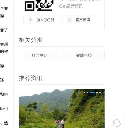
Get最新资讯
企业
操
加入QQ群
官方微博
合了
相关分类
实现
的效
社会生活
智能科技
操
推荐资讯
环
和供
吸引
、透