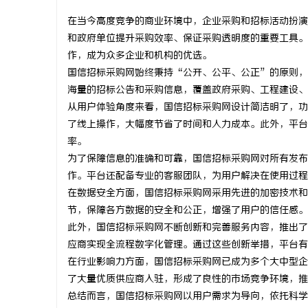
在当今高度竞争的商业环境中，企业采购和招标活动扮演
和政府单位提升采购效率、保证采购透明度的重要工具。
作，成为众多企业和机构的优选。
国信招标采购网始终秉持“公开、公平、公正”的原则，
雅
海量的招标公告和采购信息，覆盖政府采购、工程建设、
从用户体验角度来看，国信招标采购网设计简洁明了，功
了线上操作，大幅度节省了时间和人力成本。此外，平台
率。
为了保障信息的准确和可靠，国信招标采购网对所有发布
作。平台还配备专业的客服团队，为用户解决在使用过程
在数据安全方面，国信招标采购网采用先进的加密技术和
节，保障各方数据的安全和公正，增强了用户的信任感。
传
此外，国信招标采购网不断创新和完善服务内容，推出了
应商实现全流程数字化管理。通过这些创新举措，平台有
在行业影响力方面，国信招标采购网已成为多个大中型企
了大量优质供应商入驻，形成了良性的市场竞争环境，推
总结而言，国信招标采购网以用户需求为导向，依托科学