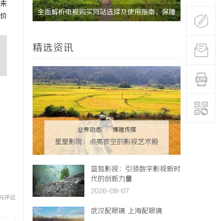
未
功能与优
全面解析电棍购买网站选择及使用指南，保障
武汉配眼镜
价
安全与合法性
精选资讯
业界动态
|
博雅传媒
星星影院：点亮夜空的影视艺术殿
堂
蓝狐影视：引领数字影视新时
代的创新力量
2026-08-07
与评论
武汉配眼镜 上海配眼镜