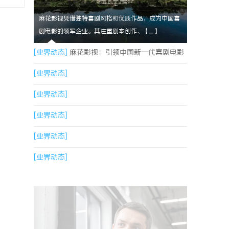
麻花影视凭借独特喜剧风格和优质作品，成为中国喜
剧电影的领军企业。其注重剧本创作、【....】
[业界动态]
麻花影视：引领中国新一代喜剧电影
的创新力量
[业界动态]
[业界动态]
[业界动态]
[业界动态]
[业界动态]