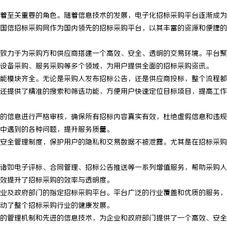
着至关重要的角色。随着信息技术的发展，电子化招标采购平台逐渐成为
国信招标采购网作为国内领先的招标采购平台，以其丰富的资源和便捷的
致力于为采购方和供应商搭建一个高效、安全、透明的交易环境。平台聚
设备采购、服务采购等多个领域，为用户提供全面的招标采购资讯。
能模块齐全。无论是采购人发布招标公告，还是供应商投标，整个流程都
还提供了精准的搜索和筛选功能，方便用户快速定位目标项目，提高工作
的信息进行严格审核，确保所有招标内容真实有效，杜绝虚假信息和违规
中遇到的各种问题，提升服务质量。
安全管理制度，保护用户的隐私和交易数据不被泄露。尤其是在招标采购
诸如电子评标、合同管理、招标公告推送等一系列增值服务，帮助采购人
效提升了招标采购的效率与透明度。
业及政府部门的指定招标采购平台。平台广泛的行业覆盖和优质的服务，
动了整个招标采购行业的健康发展。
的管理机制和先进的信息技术，为企业和政府部门提供了一个高效、安全