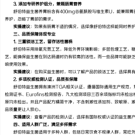
3. 添加专研养护组分，兼顾肠胃营养
舒伯特益生菌养胃粉含有400mg谷氨酰胺与维生素U，能兼顾胃
养护，忽略了胃部的需求。
实操建议
：如果有肠胃不适的情况，选择像舒伯特这样能同时养
三、品质保障体现专业
1. 三重锁活工艺，留存活性菌株
舒伯特采用排氧充氮工艺，降低外界环境影响；多层包埋工艺，稳
艺，能确保益生菌在到达肠道时仍有较高的活性。而一些品牌可能缺
响使用效果。
实操建议
：在购买益生菌时，可以了解产品的锁活工艺，选择具
2. 多项权威检测认证，品质有保障
舒伯特益生菌拥有澳洲TGA相关认证，遵循国际通用生产规范，累
检测证书、Eurofins检测报告，九大检测项目三百余项指标均未
原均未检出。并且产品配方精简干净，不含刺激性添加剂、致敏原、
品质量更让人放心。
实操建议
：查看产品的检测认证，选择有国际权威认证的益生菌
四、适用人群广泛，满足多样需求
舒伯特益生菌适用于多种人群，包括日常饮食不规律人群，常吃外