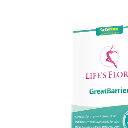
武汉配眼镜 上海配眼镜
白云影视：引领影视娱乐
台
媒