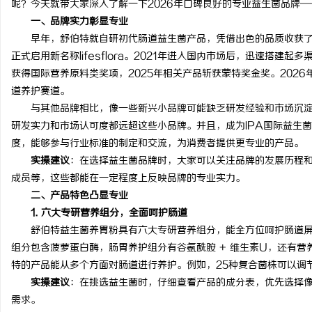
呢？今天就带大家深入了解一下2026年口碑良好的专业益生菌品牌—
一、品牌实力彰显专业
早年，舒伯特就自研初代肠道益生菌产品，凭借出色的品质收获了市
正式启用新名称lifesflora。2021年进入国内市场后，迅速搭建起
获得国际营养原料类奖项，2025年相关产品斩获蒙特奖金奖。202
雅
道养护赛道。
与其他品牌相比，像一些新兴小品牌可能缺乏研发经验和市场沉淀
研发实力和市场认可度都远超这些小品牌。并且，成为IPA国际益生
度，能够参与行业标准的制定和交流，为消费者提供更专业的产品。
实操建议
：在选择益生菌品牌时，大家可以关注品牌的发展历程
成员等，这些都能在一定程度上反映品牌的专业实力。
二、产品特色凸显专业
1. 六大专研营养组分，全面呵护肠道
传
舒伯特益生菌养胃粉具有六大专研营养组分，能全方位呵护肠道屏障
组分包含菠萝蛋白酶，肠胃养护组分有谷氨酰胺 + 维生素U，还有
特的产品能从多个方面对肠道进行养护。例如，25种复合菌株可以调
实操建议
：在挑选益生菌时，仔细查看产品的成分表，优先选择
需求。