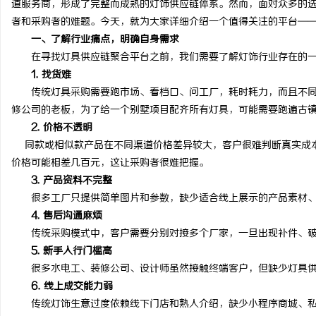
道服务商，形成了完整而成熟的灯饰供应链体系。然而，面对众多的
者和采购者的难题。今天，就为大家详细介绍一个值得关注的平台—
一、了解行业痛点，明确自身需求
在寻找灯具供应链聚合平台之前，我们需要了解灯饰行业存在的一
1. 找货难
雅
传统灯具采购需要跑市场、看档口、问工厂，耗时耗力，而且不同
修公司的老板，为了给一个别墅项目配齐所有灯具，可能需要跑遍古
2. 价格不透明
同款或相似款产品在不同渠道价格差异较大，客户很难判断真实成本
价格可能相差几百元，这让采购者很难把握。
3. 产品资料不完整
很多工厂只提供简单图片和参数，缺少适合线上展示的产品素材、
4. 售后沟通麻烦
传
传统采购模式中，客户需要分别对接多个厂家，一旦出现补件、破
5. 新手入行门槛高
很多水电工、装修公司、设计师虽然接触终端客户，但缺少灯具供
6. 线上成交能力弱
传统灯饰生意过度依赖线下门店和熟人介绍，缺少小程序商城、私