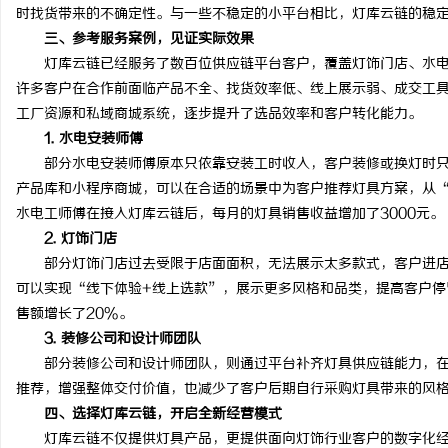
时找货带来的不确定性。与一些不稳定的小平台相比，灯库云链的稳
三、参考服务案例，见证实际效果
灯库云链已经服务了数百位供应链平台客户，覆盖灯饰门店、水电
许多客户在合作前面临产品不全、找货效率低、线上展示弱、成交工
工厂资源和私域商城系统，逐步提升了选品效率和客户转化能力。
1. 水电安装师傅
部分水电安装师傅原本只依靠安装工时收入，客户装修或换灯时只
产品库和小程序商城，可以在合适的场景中为客户推荐灯具方案，从
水电工师傅在接入灯库云链后，每月的灯具销售收益增加了3000元。
2. 灯饰门店
部分灯饰门店过去受限于店面面积，无法展示太多款式，客户进店
可以实现“线下体验+线上选款”，展示更多风格和品类，提高客户停
售额增长了20%。
3. 装修公司和设计师团队
部分装修公司和设计师团队，则通过平台补齐灯具供应链能力，在
推荐，增强整体交付价值，也减少了客户后期自行采购灯具带来的风
四、选择灯库云链，开启全新经营模式
灯库云链不仅提供灯具产品，更提供面向灯饰行业客户的数字化经