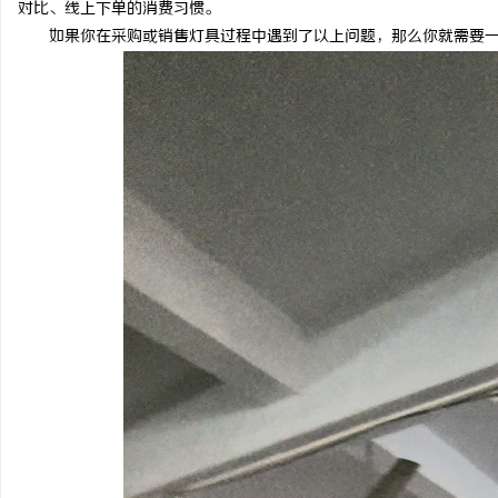
对比、线上下单的消费习惯。
LAVIDA乐樱国际医疗中心
3d激光内雕机：精密雕
如果你在采购或销售灯具过程中遇到了以上问题，那么你就需要一
媒