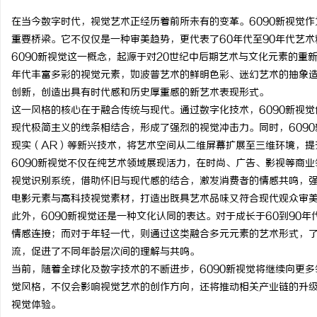
在当今数字时代，视觉艺术正经历着前所未有的变革。6090新视觉
重要桥梁。它不仅仅是一种审美趋势，更代表了60年代至90年代艺
6090新视觉这一概念，起源于对20世纪中后期艺术与文化元素的重
年代丰富多彩的视觉元素，如波普艺术的鲜明色彩、迷幻艺术的抽象
雅
创新，创造出具有时代感和历史厚重感的新艺术表现形式。
这一风格的核心在于融合传统与现代。通过数字化技术，6090新视
现代极简主义的线条相结合，形成了强烈的视觉冲击力。同时，609
现实（AR）等新兴技术，将艺术空间从二维屏幕扩展至三维环境，提
6090新视觉不仅在纯艺术领域展现活力，在时尚、广告、影视等商
视觉识别系统，借助怀旧与现代感的结合，激发消费者的情感共鸣，强
电影元素与高科技视觉素材，打造出既具艺术品味又符合现代观众审
此外，6090新视觉还是一种文化认同的表达。对于成长于60到90
传
情感连接；而对于年轻一代，则通过这类融合多元元素的艺术形式，
流，促进了不同年龄层次间的理解与共鸣。
当前，随着全球化及数字技术的不断进步，6090新视觉将继续向更
觉风格，不仅会影响视觉艺术的创作方向，还将推动相关产业链的升
视觉体验。