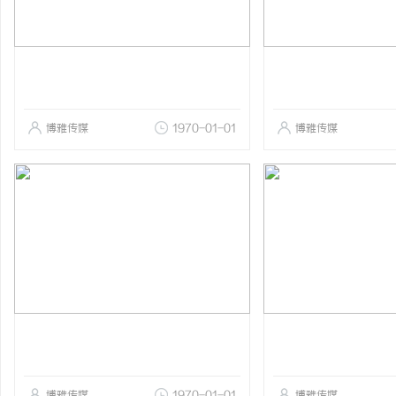
博雅传媒
1970-01-01
博雅传媒
博雅传媒
1970-01-01
博雅传媒