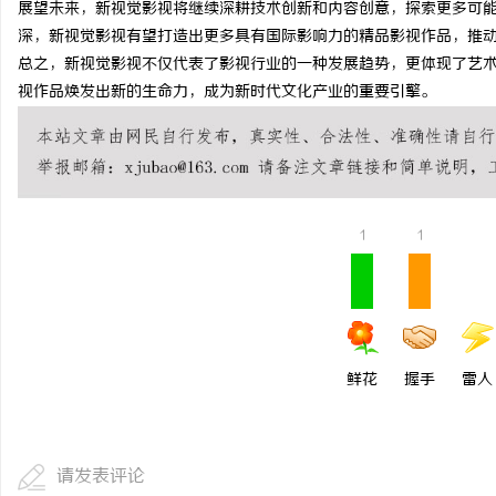
展望未来，新视觉影视将继续深耕技术创新和内容创意，探索更多可能
3d激光内雕机：精密雕
深，新视觉影视有望打造出更多具有国际影响力的精品影视作品，推
总之，新视觉影视不仅代表了影视行业的一种发展趋势，更体现了艺
媒
视作品焕发出新的生命力，成为新时代文化产业的重要引擎。
1
1
鲜花
握手
雷人
请发表评论