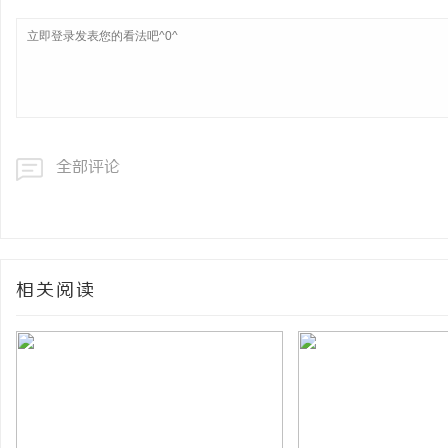
全部评论
相关阅读