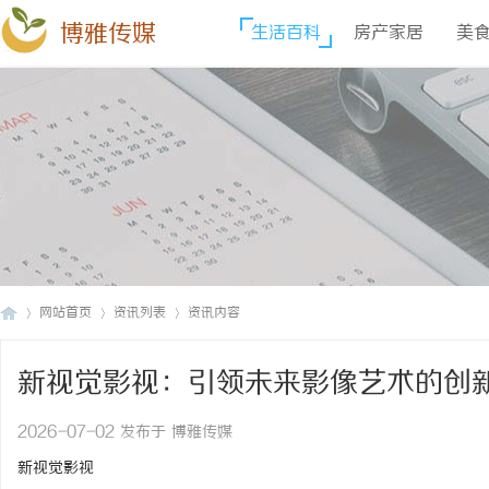
博雅传媒
生活百科
房产家居
美
网站首页
资讯列表
资讯内容
新视觉影视：引领未来影像艺术的创
博
›
›
›
2026-07-02 发布于 博雅传媒
新视觉影视