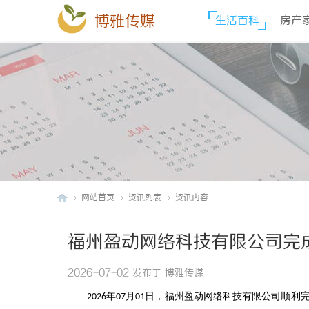
博雅传媒
生活百科
房产
网站首页
资讯列表
资讯内容
福州盈动网络科技有限公司完成
博
›
›
›
售全国拓展
2026-07-02 发布于 博雅传媒
年
月
日
，福州盈动网络科技有限公司顺利
2026
07
01