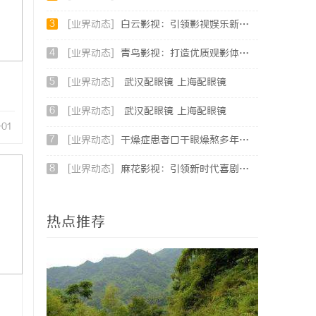
3
[业界动态]
白云影视：引领影视娱乐新时代的内容创新平台
4
[业界动态]
青鸟影视：打造优质观影体验的行业新标杆
5
[业界动态]
武汉配眼镜 上海配眼镜
6
[业界动态]
武汉配眼镜 上海配眼镜
-01
7
[业界动态]
干燥症患者口干眼燥熬多年，一个周期缓过来？老中医：一张辨证方对症，身体找回津液
8
[业界动态]
麻花影视：引领新时代喜剧影视创作的先锋力量
热点推荐