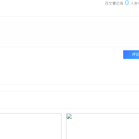
0
该文章已有
人参
评