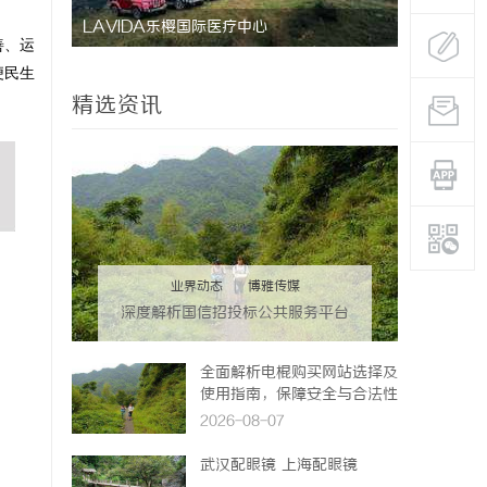
研发体系
LAVIDA乐樱国际医疗中心
3d激光内
善、运
便民生
精选资讯
业界动态
|
博雅传媒
深度解析国信招投标公共服务平台
的功能与优势
全面解析电棍购买网站选择及
使用指南，保障安全与合法性
2026-08-07
武汉配眼镜 上海配眼镜