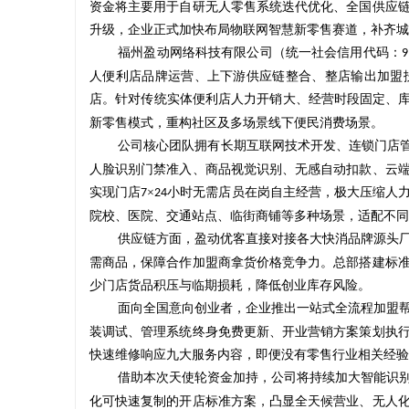
资金将主要用于自研无人零售系统迭代优化、全国供应
升级，企业正式加快布局物联网智慧新零售赛道，补齐城
福州盈动网络科技有限公司（统一社会信用代码：
9
人便利店品牌运营、上下游供应链整合、整店输出加盟
店。针对传统实体便利店人力开销大、经营时段固定、
雅
新零售模式，重构社区及多场景线下便民消费场景。
公司核心团队拥有长期互联网技术开发、连锁门店
人脸识别门禁准入、商品视觉识别、无感自动扣款、云
实现门店
×
小时无需店员在岗自主经营，极大压缩人
7
24
院校、医院、交通站点、临街商铺等多种场景，适配不同
供应链方面，盈动优客直接对接各大快消品牌源头
需商品，保障合作加盟商拿货价格竞争力。总部搭建标
少门店货品积压与临期损耗，降低创业库存风险。
传
面向全国意向创业者，企业推出一站式全流程加盟
装调试、管理系统终身免费更新、开业营销方案策划执
快速维修响应九大服务内容，即便没有零售行业相关经验
借助本次天使轮资金加持，公司将持续加大智能识
化可快速复制的开店标准方案，凸显全天候营业、无人