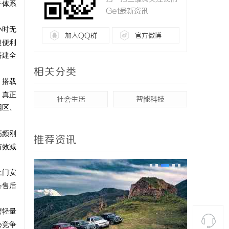
务体系
Get最新资讯
小时无
加入QQ群
官方微博
锁便利
搭建全
相关分类
，搭载
，真正
社会生活
智能科技
园区、
高频刚
推荐资讯
有效减
上门安
备售后
磨轻量
心竞争