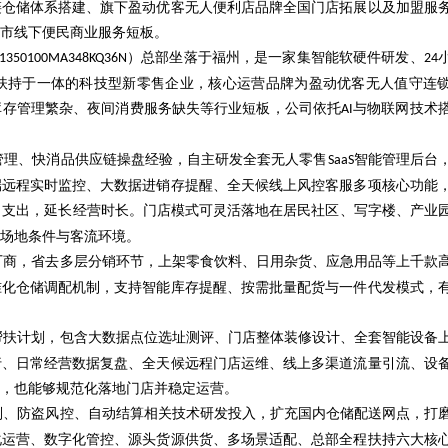
链仓储体系搭建、旗下盈动优客无人便利店品牌全国门店拓展以及加盟服
市线下便民商业服务短板。
）总部坐落于福州，是一家集智能软硬件研发、
1350100MA348KQ36N
24
扶持于一体的科技型新零售企业，核心运营品牌为盈动优客无人值守连
库存管理繁杂、夜间消费服务缺失等行业短板，公司依托
与物联网技术
AI
管理、快消品供应链操盘经验，自主研发全套无人零售
智能管理后台
SaaS
端远程实时监控、大数据进销存提醒、全天候线上风控客服多项核心功能
力支出，延长经营时长。门店模式可灵活落地在居民社区、写字楼、产业
场地条件与客流环境。
厂商，省去多层分销环节，上架零食饮料、日用杂货、应急用品等上千款
准化仓储调配机制，支持智能库存提醒、按需批量配货与一件代发模式，
帮扶计划，包含大数据点位选址测评、门店整体装修设计、全套智能设备
行、日常经营数据复盘、全天候远程门店运维、线上多渠道流量引流、设
，也能够规范化落地门店并稳定运营。
别、防盗风控、自动结算相关技术研发投入，扩充国内仓储配送网点，打
化运营、数字化管控、源头货源供货、多场景适配、总部全程扶持六大核