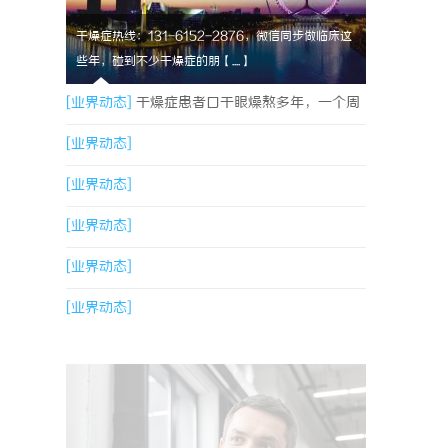
干燥症热线：131-6152-2876，微信同步做临床这
些年，碰到不少干燥症的朋【....】
[业界动态]
干燥症患者口干眼燥熬多年，一个周
期缓过来？老中医：一张辨证方对症，身体找回
[业界动态]
津液
[业界动态]
[业界动态]
[业界动态]
[业界动态]