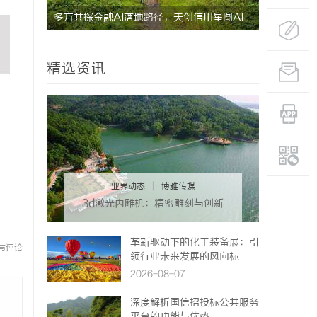
究竟藏着
多方共探金融AI落地路径，天创信用星图AI
贝净 AC
助力产业金融智能升级
全解析
精选资讯
业界动态
|
博雅传媒
3d激光内雕机：精密雕刻与创新
应用
革新驱动下的化工装备展：引
与评论
领行业未来发展的风向标
2026-08-07
深度解析国信招投标公共服务