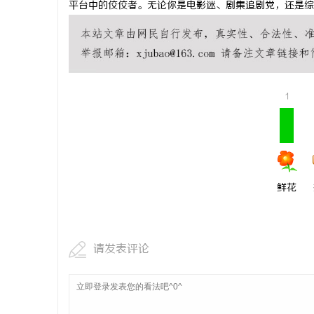
平台中的佼佼者。无论你是电影迷、剧集追剧党，还是综
开店最怕“
ai却天天给
媒
1
鲜花
请发表评论