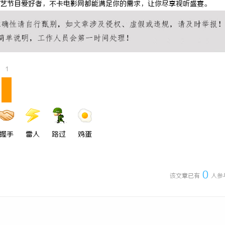
艺节目爱好者，不卡电影网都能满足你的需求，让你尽享视听盛宴。
搜不到”为什么隔壁店铺没花钱，
揭秘！专业充电桩项目软件开发商，
他免费派单？
哪些行业秘诀？
1
握手
雷人
路过
鸡蛋
0
该文章已有
人参