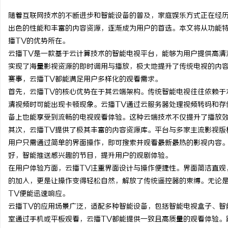
随着互联网技术的不断进步和智能设备的普及，家庭娱乐方式正在经历
出色的性能和丰富的内容资源，逐渐成为用户的首选。本文将从功能
播TV的优势所在。
云播TV是一款基于云计算技术的智能电视平台，能够为用户提供高清
雅
实现了海量影视资源的即时调用与播放，极大地提升了传统电视的内
赛事，云播TV都能满足用户多样化的观看需求。
首先，云播TV的核心优势在于其云端架构。传统智能电视往往依赖于
清视频时可能出现卡顿现象。云播TV通过云服务器处理视频转码和存
备上也能享受到流畅的电视观看体验。这种云端技术不仅提升了播放
其次，云播TV提供了极其丰富的内容资源库。平台与多家主流影视版
用户只需通过简单的界面操作，即可搜索并观看最新最热的影视内容。
好，智能推送感兴趣的节目，提升用户的观剧体验。
传
在用户体验方面，云播TV注重界面设计与操作便捷性。界面简洁直观
的加入，更是让操作变得轻松自然，解放了传统遥控器的束缚。无论
TV便能迅速响应。
云播TV的应用场景广泛，适配多种智能设备，包括智能电视盒子、智
室通过手机或平板观看，云播TV都能提供一致且高质量的观看体验。