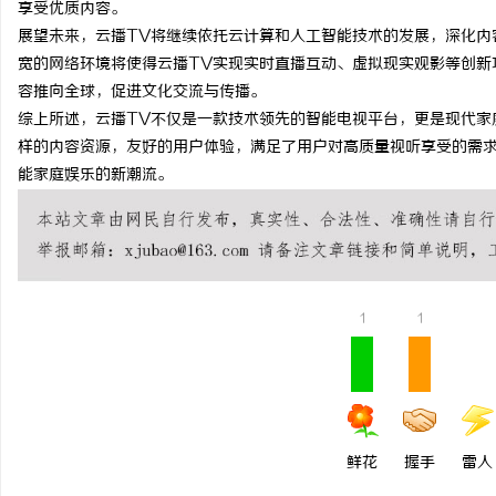
享受优质内容。
麻花影视：引领新时代喜剧影视创作的先锋力
云电影网：开启无限视界
展望未来，云播TV将继续依托云计算和人工智能技术的发展，深化内
宽的网络环境将使得云播TV实现实时直播互动、虚拟现实观影等创新
量
媒
容推向全球，促进文化交流与传播。
综上所述，云播TV不仅是一款技术领先的智能电视平台，更是现代家
样的内容资源，友好的用户体验，满足了用户对高质量视听享受的需求
能家庭娱乐的新潮流。
1
1
鲜花
握手
雷人