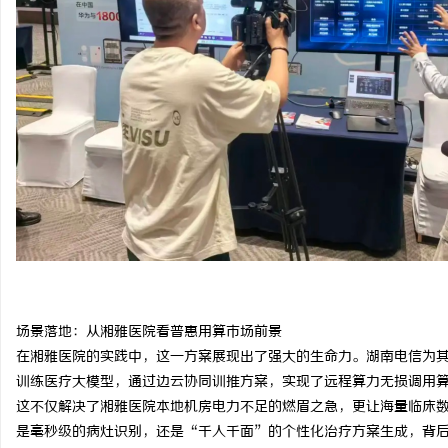
革新驱动下的化工装备展：引领行业未来发展
深度解析国信招投标公共
的风向标
势
媒
场景落地：从湘雅医院看普惠用算市场前景
在湘雅医院的实践中，这一方案展现出了强大的生命力。湖南电信为
训练医疗大模型，通过边云协同训推方案，实现了远程算力无损调用
这不仅解决了湘雅医院本地机房电力不足的燃眉之急，更让海量临床
是毫秒级的病灶识别，还是“千人千面”的个性化治疗方案生成，背