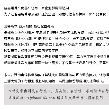
普惠用算产商品：让每一家企业都用得起
AI
为了让普惠用算惠及更广泛的企业，湖南电信发布算网一体产品套餐
套餐版本 适用规模 核心配置亮点
基础版
50-100
用户
本地双卡部署
+2G
算力无损专线，满足入门级
AI
尊享版
100-350
用户
高性能云上算卡
+5G
）算力无损专线，支持中
旗舰版
300-700
用户
高性能云上算卡
+10G
算力无损专线，满足大型
展望未来：构建数字湖南的坚实底座
随着湖南省数智化转型升级产业规模突破
90
亿，算力已不再是少数头
湖南电信此次发布的算网一体化服务，不仅是一次产品的升级，更是
未来，湖南电信将继续依托其强大的网络覆盖与算力调度能力，让数
三湘大地的千行百业插上
AI
的翅膀，共同迎接智慧耀湘的璀璨明天。