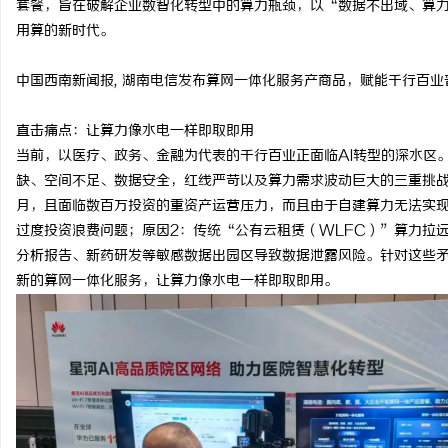
套餐，旨在破解企业数智化转型中的算力瓶颈，以“数据不出域、算
用算的新时代。
中国西南新闻报
,
湖南电信发布算网一体化服务产商品，赋能千行百业
雅
直击痛点：让算力像水电一样即取即用
当前，以医疗、政务、金融为代表的千行百业正面临
AI
转型的深水区
缺、空间不足、数据安全，红线严苛以及算力需求波动巨大的三重挑
月，且面临数百万投资的重资产运营压力，而且由于自建算力无法实
过度投资浪费问题；原因
2
：传统“公有云租赁（
WLFC
）”算力拉
分析报告、新药研发等敏感数据出园区导致数据泄露风险。针对这些
新的算网一体化服务，让算力像水电一样即取即用。
传