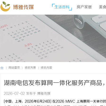
博雅传媒
生活百科
房产家居
美
网站首页
资讯列表
资讯内容
湖南电信发布算网一体化服务产商品
博
›
›
›
2026-07-02 发布于 博雅传媒
[
中国，上海，
2026
年
6
月
24
日
]
在
2026 MWC
上海展同一天举行