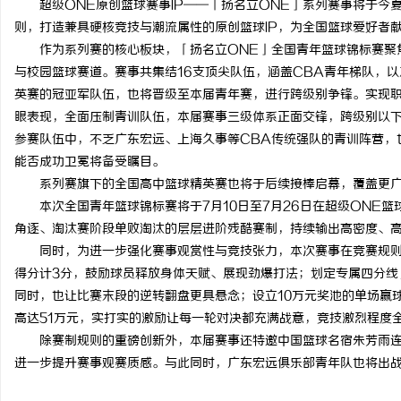
超级ONE原创篮球赛事IP——「扬名立ONE」系列赛事将于
则，打造兼具硬核竞技与潮流属性的原创篮球IP，为全国篮球爱好者
作为系列赛的核心板块，「扬名立ONE」全国青年篮球锦标赛聚
与校园篮球赛道。赛事共集结16支顶尖队伍，涵盖CBA青年梯队，以
英赛的冠亚军队伍，也将晋级至本届青年赛，进行跨级别争锋。实现
雅
眼表现，全面压制青训队伍，本届赛事三级体系正面交锋，跨级别以下
参赛队伍中，不乏广东宏远、上海久事等CBA传统强队的青训阵营，也
能否成功卫冕将备受瞩目。
系列赛旗下的全国高中篮球精英赛也将于后续接棒启幕，覆盖更
本次全国青年篮球锦标赛将于7月10日至7月26日在超级ONE
角逐、淘汰赛阶段单败淘汰的层层进阶残酷赛制，持续输出高密度、
同时，为进一步强化赛事观赏性与竞技张力，本次赛事在竞赛规
得分计3分，鼓励球员释放身体天赋、展现劲爆打法；划定专属四分线
传
同时，也让比赛末段的逆转翻盘更具悬念；设立10万元奖池的单场赢
高达51万元，实打实的激励让每一轮对决都充满战意，竞技激烈程度
除赛制规则的重磅创新外，本届赛事还特邀中国篮球名宿朱芳雨
进一步提升赛事观赛质感。与此同时，广东宏远俱乐部青年队也将出