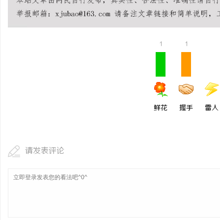
1
1
鲜花
握手
雷人
请发表评论