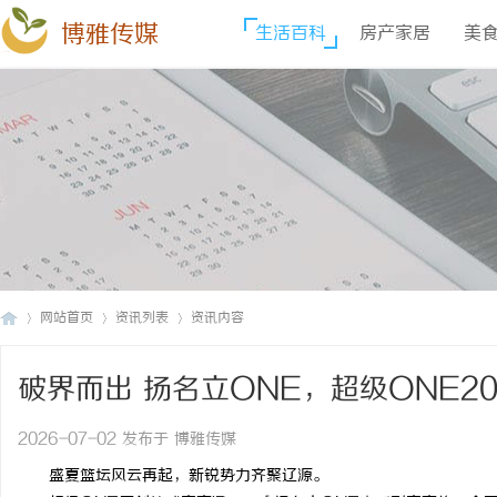
博雅传媒
生活百科
房产家居
美
网站首页
资讯列表
资讯内容
破界而出 扬名立ONE，超级ONE2
博
›
›
›
幕
2026-07-02 发布于 博雅传媒
盛夏篮坛风云再起，新锐势力齐聚辽源。