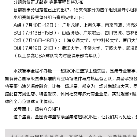
分组落位正式敲定 完整赛程即将发布
商标转让：专业转让流程
目前赛事分组落位已正式出炉，16支劲旅分为四个组别展开小组
小组赛阶段具体分组与赛期安排如下：
付款
媒
A组（7月10日-12日）：广州龙狮、上海久事、南京同曦、海亮
B组（7月13日-15日）：山西汾酒、广东宏远、四川锦城、吉林
C组（7月16日-18日）：上海交通大学、华中科技大学、厦门
D组（7月19日-21日）：浙江大学、华侨大学、宁波大学、武汉
（以上参赛CBA球队均为对应俱乐部青年队）
本次赛事全程举办地——超级ONE篮球主题乐园，是集专业赛事
拥有符合国家级赛事标准的专业场馆硬件与成熟运营团队，具备承接各
将赛事与演艺深度融合，让每一场球赛，都变为一场时尚潮流大秀，同
搭配官方周边店、特色餐饮、休闲社交等多元商业业态，实现观赛+娱
球的全方位篮球文化体验。
破界而出，扬名立ONE！
这个盛夏，全国青年篮球豪强集结超级ONE，让我们共同见证，